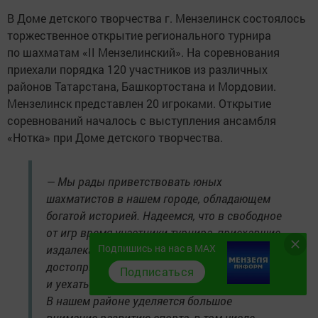
В Доме детского творчества г. Мензелинск состоялось
торжественное открытие регионального турнира
по шахматам «II Мензелинский». На соревнования
приехали порядка 120 участников из различных
районов Татарстана, Башкортостана и Мордовии.
Мензелинск представлен 20 игроками. Открытие
соревнований началось с выступления ансамбля
«Нотка» при Доме детского творчества.
— Мы рады приветствовать юных
шахматистов в нашем городе, обладающем
богатой историей. Надеемся, что в свободное
от игр время участники турнира, приехавшие
Подпишись на нас в MAX
издалека, смогут ознакомиться
достопримечательностями нашего города
Подписаться
и уехать отсюда с хорошими впечатлениями.
В нашем районе уделяется большое
внимание развитию спорта, в том числе