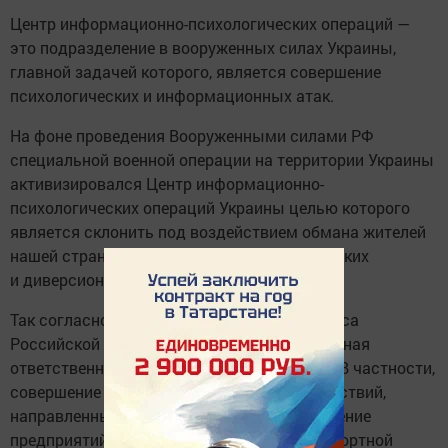
Центр информационно-психологических операций —
это подразделение в вооруженных силах Украины,
главной задачей которого, является совершение
психологических и информационных атак.
На фоне проведения Вооруженными силами РФ
специальной военной операции на территории Украины
активизировался Центр информационно-
психологических операций Украины целью которого
является склонить под воздействием обмана жителей
нашей страны в совершение террористических
и диверсионных преступлений.
Так согласно статьей 281 Уголовного кодекса
Российской Федерации установлена уголовная
ответственность за совершение диверсии. В частности,
совершение взрыва, поджога или иных действий,
направленных на разрушение или повреждение
предприятий, сооружений, объектов транспортной