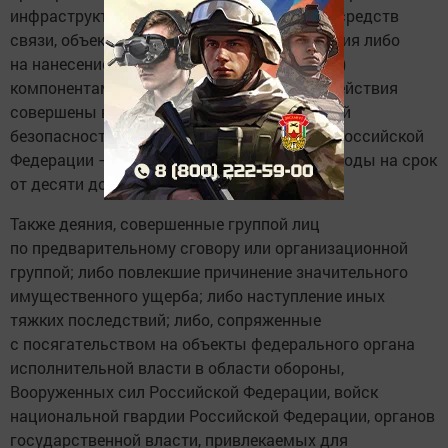
инфраструктуры и транспортных средств, средств
связи, объектов жизнеобеспечения населения либо
на нанесение вреда здоровью людей и (или)
компонентам природной среды, если эти действия
совершены в целях подрыва экономической
безопасности и(или) обороноспособности Российской
Федерации — наказывается лишением свободы на срок
от десяти до двадцати лет.
Также деяния, совершенные группой лиц
по предварительному сговору или организационной
группой; либо повлекшие причинение значительного
имущественного ущерба; либо наступление иных
тяжких последствий; либо, сопряженные
с посягательством на объекты федерального органа
исполнительной власти в области обороны,
Вооруженных сил Российской Федерации, войск
национальной гвардии Российской Федерации, органов
государственной власти, привлекаемых для