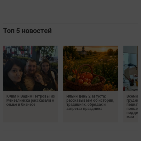
Топ 5 новостей
Юлия и Вадим Петровы из
Ильин день 2 августа:
Всемир
Мензелинска рассказали о
рассказываем об истории,
грудног
семье и бизнесе
традициях, обрядах и
педиатр
запретах праздника
пользе 
поддер
мам