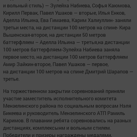
и вольный стиль) — Зулейха Набиева, Софья Каюмова,
Кирилл Первак, Павел Ушаков — вторые, Илья Енков,
Аделла Ильина, Ева Гимаева, Карим Халиуллин- заняли
третьи места, на дистанции 100 метров на спине- Кира
Вышенская-второе, на дистанции 50 метров
баттерфляем – Аделла Ильина — третья,на дистанции
100 метров баттерфляем-Зулейха Набиева заняла
первое место, на дистанции 100 метров баттерфляем
Амир Зайкин-второе, Павел Ушаков — первое,
на дистанции 100 метров на спине Дмитрий Шарапов —
третье.
На торжественном закрытии соревнований приняли
участие заместитель исполнительного комитета
Мензелинского района по социальным вопросам Нэля
Бикеева и руководитель Мензелинского АТП Рамиль
Каримов. В плавании ребята соревновались на разных
дистанциях, комплексынм и вольным стилем.
Победители и призеры награждены медалями,