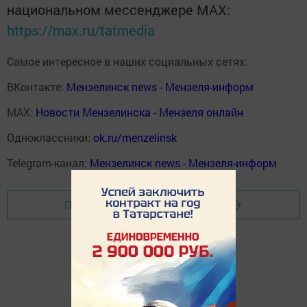
национальном мессенджере MАХ:
https://max.ru/tatmedia
Самое интересное в наших социальных сетях:
ВКонтакте:
Мензелинск news - Мензеля-информ
MAX:
Новости Мензелинска - Мензеля онлайн
Одноклассники:
ok.ru/menzelinsk
Telegram-канал:
Мензелинск news - Мензеля-информ
Перейти на страницу новости