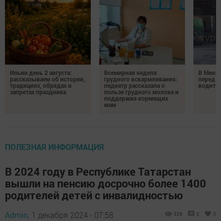
Ильин день 2 августа:
Всемирная неделя
В Менз
рассказываем об истории,
грудного вскармливания:
перед с
традициях, обрядах и
педиатр рассказала о
водител
запретах праздника
пользе грудного молока и
поддержке кормящих
мам
ПОЛЕЗНАЯ ИНФОРМАЦИЯ
В 2024 году в Республике Татарстан
вышли на пенсию досрочно более 1400
родителей детей с инвалидностью
Admin,
1 декабря 2024 - 07:58
329
0
0