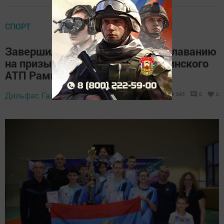
СПОРТ
Завершились соревнования по плаванию
на призы руководителя Мензелинского
АТП Рамиля Каримова
Дильфас Галиев,
2 декабря 2024 - 10:51
695
0
0