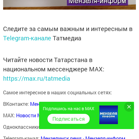
Следите за самым важным и интересным в
Telegram-канале
Татмедиа
Читайте новости Татарстана в
национальном мессенджере MАХ:
https://max.ru/tatmedia
Самое интересное в наших социальных сетях:
ВКонтакте:
Мензелинск news - Мензеля-информ
Подпишись на нас в MAX
MAX:
Новости Мензелинска - Мензеля онлайн
Подписаться
Одноклассники:
ok.ru/menzelinsk
Telegram-канал:
Мензелинск news - Мензеля-информ