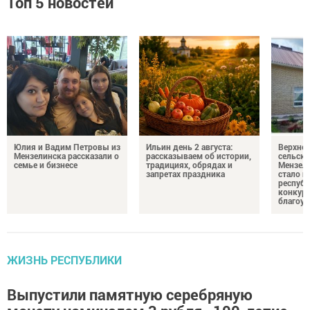
Топ 5 новостей
Юлия и Вадим Петровы из
Ильин день 2 августа:
Верхне
Мензелинска рассказали о
рассказываем об истории,
сельско
семье и бизнесе
традициях, обрядах и
Мензели
запретах праздника
стало п
республ
конкурс
благоус
ЖИЗНЬ РЕСПУБЛИКИ
Выпустили памятную серебряную