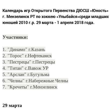
Календарь игр Открытого Первенства ДЮСШ «Юность»
г. Мензелинск РТ по хоккею «Улыбайся»среди младших
юношей 2010 г.р. 29 марта - 1 апреля 2018 года.
Участники:
1. "Динамо" г.Казань
2. "Торос" г.Нефтекамск
3. "Пестрецы" г.Пестрецы
4. "Титан" с.Вавож УР
5. "Арслан" г.Бугульма
6. "Челны" г.Набережные Челны
7. "Кречеты" г.Мензелинск
29 марта