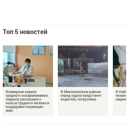
Топ 5 новостей
Всемирная неделя
В Мензелинском районе
В Набе
грудного вскармливания:
перед судом предстанет
появитс
педиатр рассказала о
водитель погрузчика
национ
пользе грудного молока и
поддержке кормящих
мам