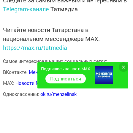
Telegram-канале
Татмедиа
Читайте новости Татарстана в
национальном мессенджере MАХ:
https://max.ru/tatmedia
Самое интересное в наших социальных сетях:
Подпишись на нас в MAX
ВКонтакте:
Мензелинск news - Мензеля-информ
Подписаться
MAX:
Новости Мензелинска - Мензеля онлайн
Одноклассники:
ok.ru/menzelinsk
Telegram-канал:
Мензелинск news - Мензеля-информ
Перейти на страницу новости