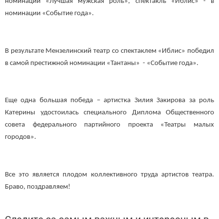
номинации «Лучшая мужская роль», спектакль «Иблис» - в
номинации «Событие года».
В результате Мензелинский театр со спектаклем «Иблис» победил
в самой престижной номинации «Тантаны» - «Событие года».
Еще одна большая победа – артистка Зилия Закирова за роль
Катерины удостоилась специального Диплома Общественного
совета федерального партийного проекта «Театры малых
городов».
Все это является плодом коллективного труда артистов театра.
Браво, поздравляем!
Следите за самым важным и интересным в