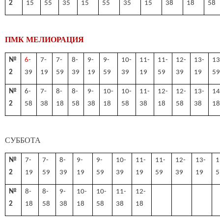
2
15
55
35
15
55
35
15
38
18
58
ПМК МЕЛИОРАЦИЯ
№
6
-
7-
7-
8-
9-
9-
10-
11-
11-
12-
13-
13
2
39
19
59
39
19
59
39
19
59
39
19
5
№
6-
7-
8-
8-
9-
10-
10-
11-
12-
12-
13-
14
2
58
38
18
58
38
18
58
38
18
58
38
1
СУББОТА
№
7-
7-
8-
9-
9-
10-
11-
11-
12-
13-
1
2
19
59
39
19
59
39
19
59
39
19
5
№
8-
8-
9-
10-
10-
11-
12-
2
18
58
38
18
58
38
18