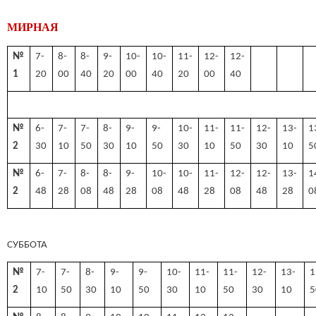
МИРНАЯ
№
7-
8-
8-
9-
10-
10-
11-
12-
12-
1
20
00
40
20
00
40
20
00
40
№
6-
7-
7-
8-
9-
9-
10-
11-
11-
12-
13-
1
2
30
10
50
30
10
50
30
10
50
30
10
5
№
6-
7-
8-
8-
9-
10-
10-
11-
12-
12-
13-
1
2
48
28
08
48
28
08
48
28
08
48
28
0
СУББОТА
№
7-
7-
8-
9-
9-
10-
11-
11-
12-
13-
1
2
10
50
30
10
50
30
10
50
30
10
5