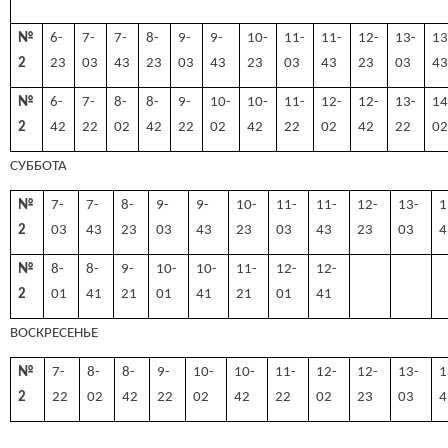
№
6-
7-
7-
8-
9-
9-
10-
11-
11-
12-
13-
13
2
23
03
43
23
03
43
23
03
43
23
03
4
№
6-
7-
8-
8-
9-
10-
10-
11-
12-
12-
13-
14
2
42
22
02
42
22
02
42
22
02
42
22
0
СУББОТА
№
7-
7-
8-
9-
9-
10-
11-
11-
12-
13-
1
2
03
43
23
03
43
23
03
43
23
03
4
№
8-
8-
9-
10-
10-
11-
12-
12-
2
01
41
21
01
41
21
01
41
ВОСКРЕСЕНЬЕ
№
7-
8-
8-
9-
10-
10-
11-
12-
12-
13-
1
2
22
02
42
22
02
42
22
02
23
03
4