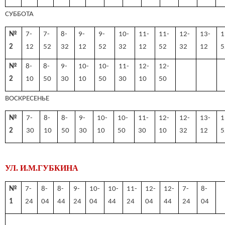
СУББОТА
№
7-
7-
8-
9-
9-
10-
11-
11-
12-
13-
1
2
12
52
32
12
52
32
12
52
32
12
5
№
8-
8-
9-
10-
10-
11-
12-
12-
2
10
50
30
10
50
30
10
50
ВОСКРЕСЕНЬЕ
№
7-
8-
8-
9-
10-
10-
11-
12-
12-
13-
1
2
30
10
50
30
10
50
30
10
32
12
5
УЛ. И.М.ГУБКИНА
№
7-
8-
8-
9-
10-
10-
11-
12-
12-
7-
8-
1
24
04
44
24
04
44
24
04
44
24
04