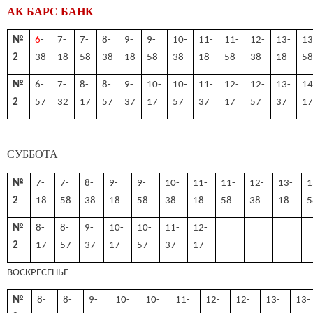
АК БАРС БАНК
№
6
-
7-
7-
8-
9-
9-
10-
11-
11-
12-
13-
13
2
38
18
58
38
18
58
38
18
58
38
18
5
№
6-
7-
8-
8-
9-
10-
10-
11-
12-
12-
13-
14
2
57
32
17
57
37
17
57
37
17
57
37
1
СУББОТА
№
7-
7-
8-
9-
9-
10-
11-
11-
12-
13-
1
2
18
58
38
18
58
38
18
58
38
18
5
№
8-
8-
9-
10-
10-
11-
12-
2
17
57
37
17
57
37
17
ВОСКРЕСЕНЬЕ
№
8-
8-
9-
10-
10-
11-
12-
12-
13-
13-