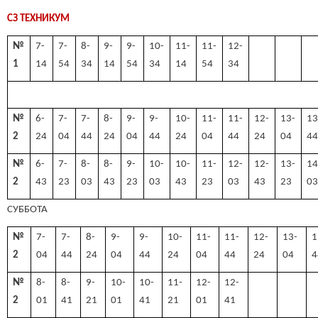
СЗ ТЕХНИКУМ
№
7-
7-
8-
9-
9-
10-
11-
11-
12-
1
14
54
34
14
54
34
14
54
34
№
6-
7-
7-
8-
9-
9-
10-
11-
11-
12-
13-
13
2
24
04
44
24
04
44
24
04
44
24
04
4
№
6-
7-
8-
8-
9-
10-
10-
11-
12-
12-
13-
14
2
43
23
03
43
23
03
43
23
03
43
23
0
СУББОТА
№
7-
7-
8-
9-
9-
10-
11-
11-
12-
13-
1
2
04
44
24
04
44
24
04
44
24
04
4
№
8-
8-
9-
10-
10-
11-
12-
12-
2
01
41
21
01
41
21
01
41