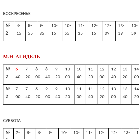
ВОСКРЕСЕНЬЕ
№
8-
8-
9-
10-
10-
11-
12-
12-
13-
13-
2
15
55
35
15
55
35
15
39
19
59
М-Н АГИДЕЛЬ
№
6
-
7-
8-
8-
9-
10-
10-
11-
12-
12-
13-
14
2
40
20
00
40
20
00
40
20
00
40
20
0
№
7-
7-
8-
9-
9-
10-
11-
11-
12-
13-
13-
14
2
00
40
20
00
40
20
00
40
20
00
40
2
СУББОТА
№
7-
8-
8-
9-
10-
10-
11-
12-
12-
13-
1