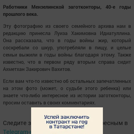
Работники Мензелинской заготконторы, 40-е годы
прошлого века.
Эту фотографию из своего семейного архива нам в
редакцию принесла Луиза Хакимовна Идиатуллина.
Она рассказала, что в годы войны жир, который
соскребали со шкур, употребляли в пищу, и целые
семьи выжили в годы войны благодаря этому. Также
известно, что в первом ряду вторым справа сидит
Ахметхан Закирович Вахитов.
Если вам что-то известно об остальных запечатленных
на этом фото (может, о судьбе этого ребенка) или
знаете что-либо интересное из истории заготконторы,
просим оставить в своих комментариях.
Следите за самым важным и интересным в
Telegram-канале
Татмедиа