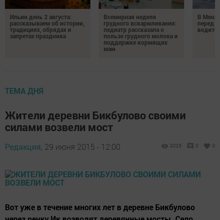
Ильин день 2 августа:
Всемирная неделя
В Менз
рассказываем об истории,
грудного вскармливания:
перед с
традициях, обрядах и
педиатр рассказала о
водител
запретах праздника
пользе грудного молока и
поддержке кормящих
мам
ТЕМА ДНЯ
Жители деревни Бикбулово своими
силами возвели мост
Редакция,
29 июня 2015 - 12:00
2025
0
0
Вот уже в течение многих лет в деревне Бикбулово
через речку Ик возводят деревянные мосты. Село