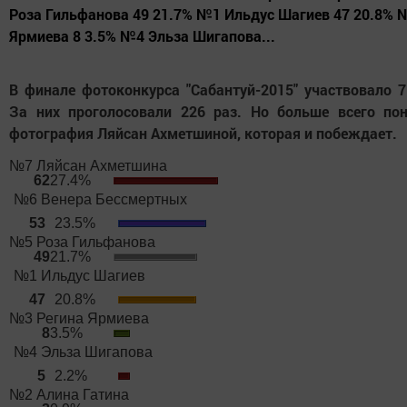
Роза Гильфанова 49 21.7% №1 Ильдус Шагиев 47 20.8% 
Ярмиева 8 3.5% №4 Эльза Шигапова...
В финале фотоконкурса "Сабантуй-2015" участвовало 7
За них проголосовали 226 раз. Но больше всего по
фотография Ляйсан Ахметшиной, которая и побеждает.
№7 Ляйсан Ахметшина
62
27.4%
№6 Венера Бессмертных
53
23.5%
№5 Роза Гильфанова
49
21.7%
№1 Ильдус Шагиев
47
20.8%
№3 Регина Ярмиева
8
3.5%
№4 Эльза Шигапова
5
2.2%
№2 Алина Гатина