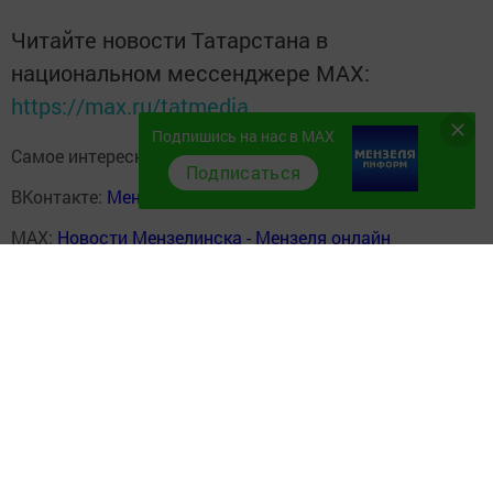
Читайте новости Татарстана в
национальном мессенджере MАХ:
https://max.ru/tatmedia
Подпишись на нас в MAX
Самое интересное в наших социальных сетях:
Подписаться
ВКонтакте:
Мензелинск news - Мензеля-информ
MAX:
Новости Мензелинска - Мензеля онлайн
Одноклассники:
ok.ru/menzelinsk
Telegram-канал:
Мензелинск news - Мензеля-информ
Перейти на страницу новости