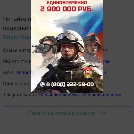
Читайте новости Татарстана в
национальном мессенджере MАХ:
https://max.ru/tatmedia
Самое интересное в наших социальных сетях:
ВКонтакте:
Мензелинск news - Мензеля-информ
MAX:
Новости Мензелинска - Мензеля онлайн
Одноклассники:
ok.ru/menzelinsk
Telegram-канал:
Мензелинск news - Мензеля-информ
Перейти на страницу новости