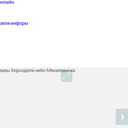
онлайн
нзеля-информ
❯