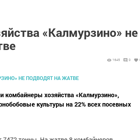
яйства «Калмурзино» не
тве
1645
0
ли комбайнеры хозяйства «Калмурзино»,
рнобобовые культуры на 22% всех посевных
т 7472 тонны. На жатве 8 комбайнеров