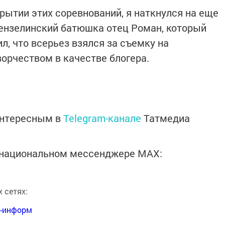
рытии этих соревнований, я наткнулся на еще
ензелинский батюшка отец Роман, который
, что всерьез взялся за съемку на
ворчеством в качестве блогера.
интересным в
Telegram-канале
Татмедиа
в национальном мессенджере MАХ:
 сетях:
я-информ