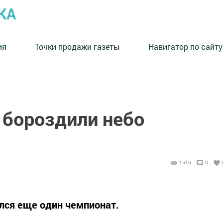
КА
ия
Точки продажи газеты
Навигатор по сайту
бороздили небо
1516
0
лся еще один чемпионат.