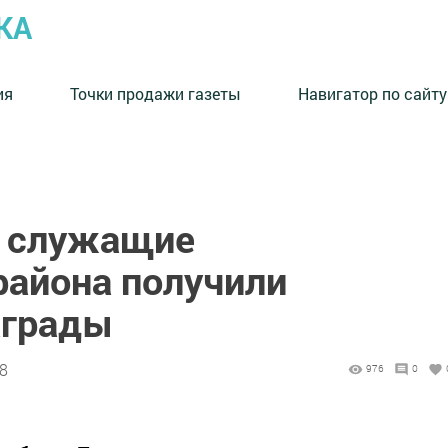
КА
ия
Точки продажи газеты
Навигатор по сайту
 служащие
района получили
аграды
58
976
0