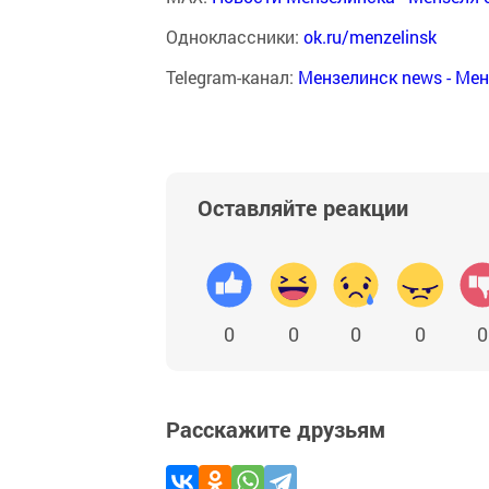
Одноклассники:
ok.ru/menzelinsk
Telegram-канал:
Мензелинск news - Ме
Оставляйте реакции
0
0
0
0
0
Расскажите друзьям