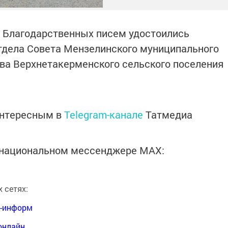
я Благодарственных писем удостоились
тдела Совета Мензелинского муниципального
ава Верхнетакерменского сельского поселения
интересным в
Telegram-канале
Татмедиа
в национальном мессенджере MАХ:
 сетях:
я-информ
онлайн