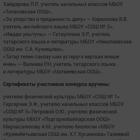
Хайдарова Л.Р., учитель начальных классов МБОУ
«Топасевская ООШ»,
«За упорство и преданность делу» — Кириллова В.В.
учитель английского языка МБОУ «СОШ № 2»,
«Иҗади укытучы» — Гатауллина Э.Р., учитель
татарского языка и литературы МБОУ «Николаевская
ООШ им. С.А. Кузнецова»,
«Татар телен саклау һәм үстерүгә керткән өлеше
өчен» — Валиева Р.Н, учитель татарского языка
и литературы МБОУ «Матвеевская ООШ».
Сертификаты участников конкурса вручены:
учителю физической культуры МБОУ «СОШ № 1»
Гиргирчик Э.Ф., учителю начальных классов МБОУ
«СОШ № 3» Петровой О.Ю., учителю физической
культуры МБОУ «Подгорнобайларская ООШ»
Мирзасалихову А.М., учителю биологии «МБОУ
«Кузембетьевская СОШ им. Х.Г. Хусаинова» Галиевой