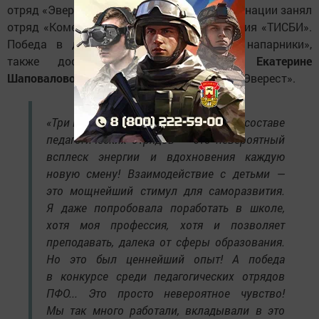
отряд «Эверест», второе место в этой номинации занял
отряд «Комета» из Университета управления «ТИСБИ».
Победа в другой номинации, «Лучшие напарники»,
также досталась татарстанцам —
Екатерине
Шаповаловой
и
Аделине Даутовой
из СПО «Эверест».
«Три года работы в детских лагерях в составе
педагогических отрядов — это невероятный
всплеск энергии и вдохновения каждую
новую смену! Взаимодействие с детьми —
это мощнейший стимул для саморазвития.
Я даже попробовала поработать в школе,
хотя моя профессия, хотя и позволяет
преподавать, далека от сферы образования.
Но это был ценнейший опыт! А победа
в конкурсе среди педагогических отрядов
ПФО... Это просто невероятное чувство!
Мы так много работали, вкладывали в это