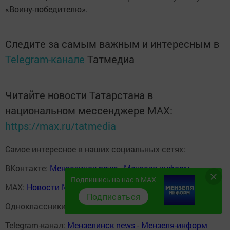
«Воину-победителю».
Следите за самым важным и интересным в
Telegram-канале
Татмедиа
Читайте новости Татарстана в
национальном мессенджере MАХ:
https://max.ru/tatmedia
Самое интересное в наших социальных сетях:
ВКонтакте:
Мензелинск news - Мензеля-информ
Подпишись на нас в MAX
MAX:
Новости Мензелинска - Мензеля онлайн
Подписаться
Одноклассники:
ok.ru/menzelinsk
Telegram-канал:
Мензелинск news - Мензеля-информ