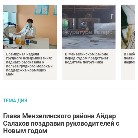
Всемирная неделя
В Мензелинском районе
В Набе
грудного вскармливания:
перед судом предстанет
появитс
педиатр рассказала о
водитель погрузчика
национ
пользе грудного молока и
поддержке кормящих
мам
ТЕМА ДНЯ
Глава Мензелинского района Айдар
Салахов поздравил руководителей с
Новым годом