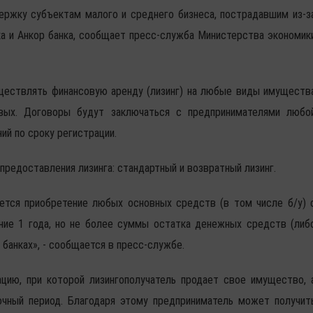
ержку субъектам малого и среднего бизнеса, пострадавшим из-з
ка и Анкор банка, сообщает пресс-служба Министерства экономик
ществлять финансовую аренду (лизинг) на любые виды имуществ
вых. Договоры будут заключаться с предпринимателями любо
ий по сроку регистрации.
редоставления лизинга: стандартный и возвратный лизинг.
уется приобретение любых основных средств (в том числе б/у) 
ние 1 года, но не более суммы остатка денежных средств (либ
 банках», - сообщается в пресс-службе.
цию, при которой лизингополучатель продает свое имущество, 
очный период. Благодаря этому предприниматель может получит