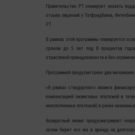
Правительство РТ планирует оказать подд
отзыва лицензий у Татфондбанка, Интехбан
РТ.
В рамках этой программы планируется осу
сроком до 5 лет под 8 процентов годо
отраслевой принадлежности и без ограничен
Программой предусмотрено два механизма п
«В рамках стандартного лизинга финансир
компенсацией лизинговых платежей в тече
неисполненных платежей) в ранее названных
Возвратный лизинг предусматривает опера
затем берет его же в аренду на долгоср