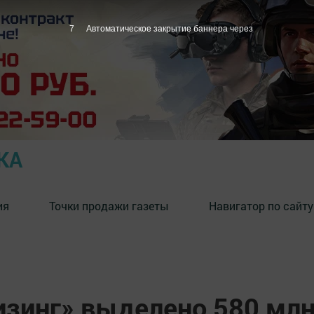
6
Автоматическое закрытие баннера через
КА
ия
Точки продажи газеты
Навигатор по сайту
изинг» выделено 580 мл