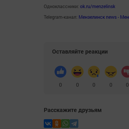
Одноклассники:
ok.ru/menzelinsk
Telegram-канал:
Мензелинск news - Ме
Оставляйте реакции
0
0
0
0
0
Расскажите друзьям