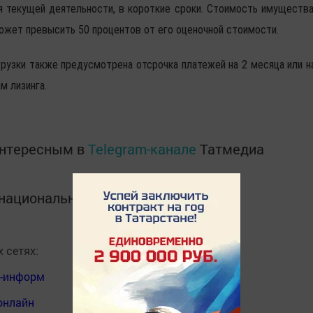
 текущей деятельности, в короткие сроки. Стоимость имущества
может превысить 50 процентов от его оценочной стоимости.
рузки также предусмотрена отсрочка платежей на 2 месяца или н
м лизинга.
интересным в
Telegram-канале
Татмедиа
в национальном мессенджере MАХ:
 сетях:
я-информ
онлайн