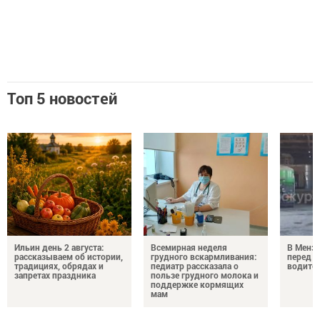
Топ 5 новостей
Ильин день 2 августа:
Всемирная неделя
В Менз
рассказываем об истории,
грудного вскармливания:
перед с
традициях, обрядах и
педиатр рассказала о
водител
запретах праздника
пользе грудного молока и
поддержке кормящих
мам