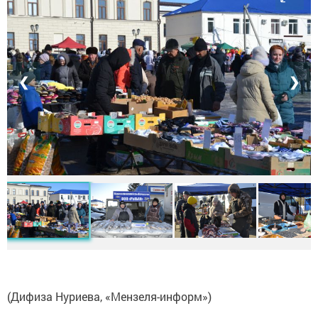
❮
❯
(Дифиза Нуриева, «Мензеля-информ»)