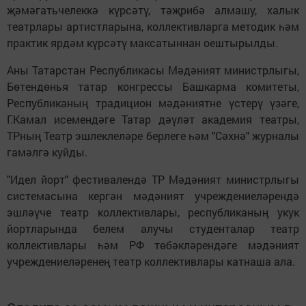
җәмәгатьчелеккә күрсәтү, тәҗрибә алмашу, халык
театрлары артистларына, коллективларга методик һәм
практик ярдәм күрсәтү максатыннан оештырылды.
Аны Татарстан Республикасы Мәдәният министрлыгы,
Бөтендөнья татар конгрессы Башкарма комитеты,
Республиканың традицион мәдәниятне үстерү үзәге,
Г.Камал исемендәге Татар дәүләт академия театры,
ТРның Театр эшлеклеләре берлеге һәм "Сәхнә" журналы
гамәлгә куйды.
"Идел йорт" фестивалендә ТР Мәдәният министрлыгы
системасына кергән мәдәният учреждениеләрендә
эшләүче театр коллективлары, республиканың укук
йортларында белем алучы студенталар театр
коллективлары һәм РФ төбәкләрендәге мәдәният
учреждениеләренең театр коллективлары катнаша ала.