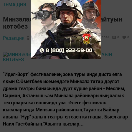
ТЕМА ДНЯ
Минзәләлеләрнең җиңү белән кайтуын
көтәбез
Редакция,
9 ноября 2017 - 10:27
1044
0
0
"Идел-йорт" фестиваленең зона туры инде дистә елга
якын С.Өметбаев исемендәге Минзәлә татар дәүләт
драма театры бинасында дүрт күрше район - Мөслим,
Сарман, Актаныш һәм Минзәлә районнарының халык
театрлары катнашында уза. Әлеге фестиваль
кысаларында Минзәлә районының Тауасты Байлар
авылы "Нур" халык театры ел саен катнаша. Быел алар
Наил Гаетбайның "Авылга кызлар...