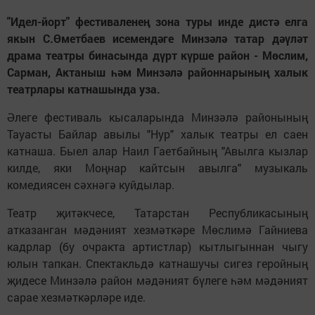
"Идел-йорт" фестиваленең зона туры инде дистә елга
якын С.Өметбаев исемендәге Минзәлә татар дәүләт
драма театры бинасында дүрт күрше район - Мөслим,
Сарман, Актаныш һәм Минзәлә районнарының халык
театрлары катнашында уза.
Әлеге фестиваль кысаларында Минзәлә районының
Тауасты Байлар авылы "Нур" халык театры ел саен
катнаша. Быел алар Наил Гаетбайның "Авылга кызлар
килде, яки Моңнар кайтсын авылга" музыкаль
комедиясен сәхнәгә куйдылар.
Театр җитәкчесе, Татарстан Республикасының
атказанган мәдәният хезмәткәре Мөслимә Гайниева
кадрлар (бу очракта артистлар) кытлыгыннан чыгу
юлын тапкан. Спектакльдә катнашучы сигез геройның
җидесе Минзәлә район мәдәният бүлеге һәм мәдәният
сарае хезмәткәрләре иде.