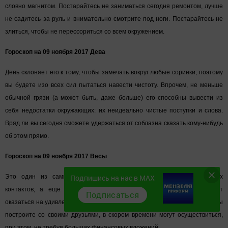
словно магнитом. Постарайтесь не заниматься сегодня ремонтом, лучше
не садитесь за руль и внимательно смотрите под ноги. Постарайтесь не
злиться, чтобы не перессориться со всем окружением.
Гороскоп на 09 ноября 2017 Дева
День склоняет его к тому, чтобы замечать вокруг любые соринки, поэтому
вы будете изо всех сил пытаться навести чистоту. Впрочем, не меньше
обычной грязи (а может быть, даже больше) его способны вывести из
себя недостатки окружающих: их неидеально чистые поступки и слова.
Вряд ли вы сегодня сможете удержаться от соблазна сказать кому-нибудь
об этом прямо.
Гороскоп на 09 ноября 2017 Весы
Подпишись на нас в MAX
Это один из самых благоприятных дней, для серьезных деловых
контактов, а еще восстановления дружеских связей, которые могут
Подписаться
оказаться на удивление, довольно прочными. Планы, которые сегодня вы
построите со своими друзьями, в скором времени могут осуществиться,
при этом, не требуя больших финансовых вложений.