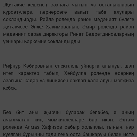
.Җитәкче кешенең сәхнәгә чыгып үз осталыкларын
күрсәтүләре, һәрнәрсәгә вакыт таба алулары
сокландырды. Рәйлә ролендә район мәдәният бүлеге
җитәкчесе Энҗе Хәкимованың, Әмир ролендә район
мәдәният сарае директоры Ринат Бәдретдиновларның
уеннары һәркемне сокландырды.
Рифнур Кәбировның спектакль уйнарга алынуы, шәп
итеп характер табып, Хәйбулла ролендә әсәрнең
азагына кадәр үз линиясен саклап кала алуы могҗиза
кебек.
Без бит аны җырчы буларак беләбез, ә аның
ачылмаган киң мөмкинлекләре бар икән. Әхтәм
ролендә Алмаз Хафизов сабыр холыклы, тыныч, һәр
куелган бурычны гади генә оста башкаруы белән истә