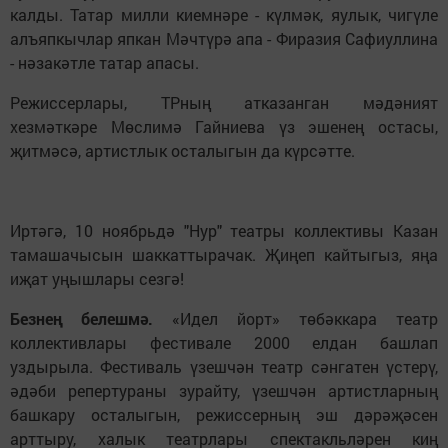
калды. Татар милли киемнәре - күлмәк, яулык, чигүле
алъяпкычлар япкан Мәчтүрә апа - Фиразия Сафиуллина
- нәзакәтле татар апасы.
Режиссерлары, ТРның атказанган мәдәният
хезмәткәре Мөслимә Гайниева үз эшенең остасы,
җитмәсә, артистлык осталыгын да күрсәтте.
Иртәгә, 10 ноябрьдә "Нур" театры коллективы Казан
тамашачысын шаккаттырачак. Җиңеп кайтыгыз, яңа
иҗат уңышлары сезгә!
Безнең белешмә.
«Идел йорт» төбәккара театр
коллективлары фестивале 2000 елдан башлап
уздырыла. Фестиваль үзешчән театр сәнгатен үстерү,
әдәби репертураны зурайту, үзешчән артистларның
башкару осталыгын, режиссерның эш дәрәҗәсен
арттыру, халык театрлары спектакльләрен киң