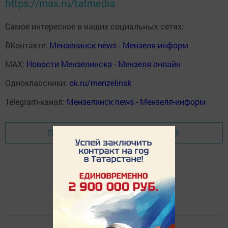
https://max.ru/tatmedia
Самое интересное в наших социальных сетях:
ВКонтакте:
Мензелинск news - Мензеля-информ
MAX:
Новости Мензелинска - Мензеля онлайн
Одноклассники:
ok.ru/menzelinsk
Telegram-канал:
Мензелинск news - Мензеля-информ
Перейти на страницу новости