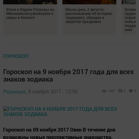
Юлия и Вадим Петровы из
Ильин день 2 августа:
Всемир
Мензелинска рассказали о
рассказываем об истории,
грудног
семье и бизнесе
традициях, обрядах и
педиатр
запретах праздника
пользе 
поддер
мам
ГОРОСКОП
Гороскоп на 9 ноября 2017 года для всех
знаков зодиака
Редакция,
8 ноября 2017 - 12:59
1385
0
0
Гороскоп на 09 ноября 2017 Овен В течение дня
возможны новые перспективные знакомства,