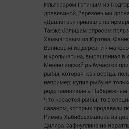
Ильгизаром Гатиным из Подгор
древесиной, березовыми дрова
«Давлетов» привезло на ярмар
Также большим спросом польз
Хамматовым из Юртова, Фанис
Валиевым из деревни Ямаково,
и крольчатина, выращенная в 
Мензелинский рыбучасток при
рыбы, которая, как всегда, по
например, купил рыбу не только
родственникам в Набережные Ч
Что касается рыбы, то в спец
сазаном, которых продавали по
Римма Хабибрахманова из дере
Диляра Сафиуллина из Наратл