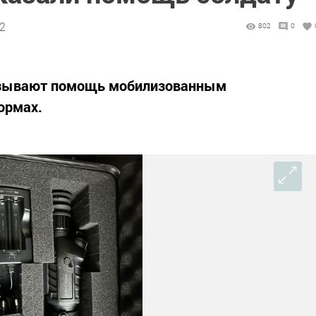
02
802
0
азывают помощь мобилизованным
ормах.