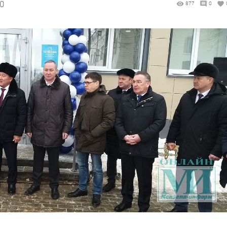
00
877
0