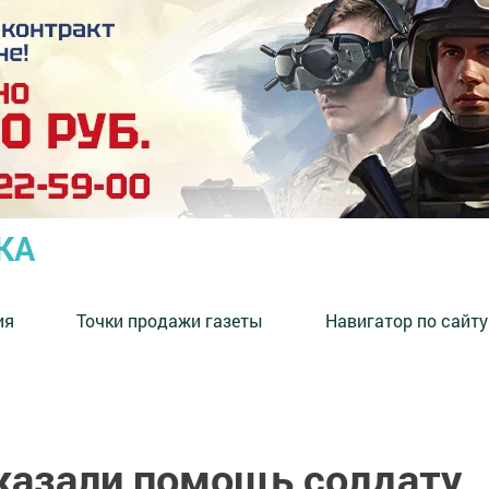
КА
ия
Точки продажи газеты
Навигатор по сайту
казали помощь солдату