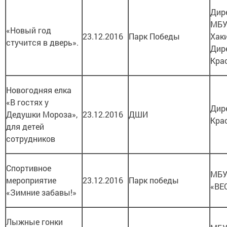
Дир
МБУ
«Новый год
23.12.2016
Парк Победы
Хак
стучится в дверь».
Дир
Кра
Новогодняя елка
«В гостях у
Дир
Дедушки Мороза»,
23.12.2016
ДШИ
Кра
для детей
сотрудников
Спортивное
МБУ
мероприятие
23.12.2016
Парк победы
«ВЕ
«Зимние забавы!»
Лыжные гонки