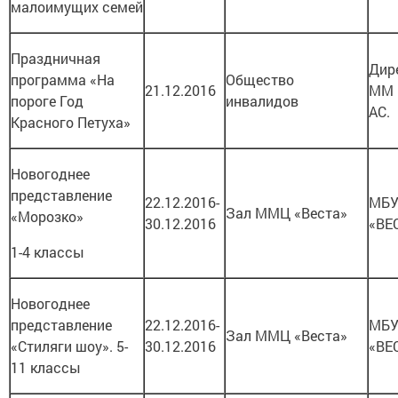
малоимущих семей
Праздничная
Дир
программа «На
Общество
21.12.2016
ММ 
пороге Год
инвалидов
АС.
Красного Петуха»
Новогоднее
представление
22.12.2016-
МБУ
Зал ММЦ «Веста»
«Морозко»
30.12.2016
«ВЕ
1-4 классы
Новогоднее
представление
22.12.2016-
МБУ
Зал ММЦ «Веста»
«Стиляги шоу». 5-
30.12.2016
«ВЕ
11 классы