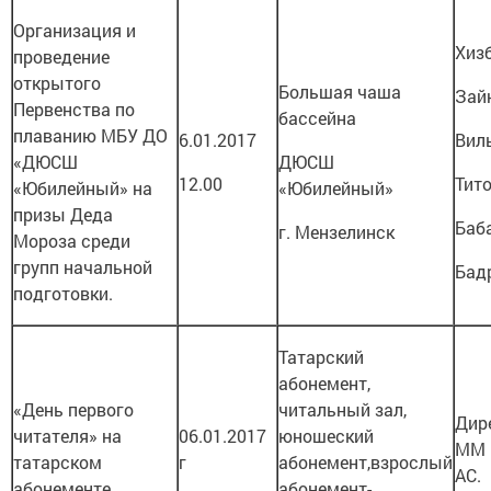
Организация и
Хизб
проведение
открытого
Большая чаша
Зай
Первенства по
бассейна
плаванию МБУ ДО
6.01.2017
Вил
«ДЮСШ
ДЮСШ
12.00
Тито
«Юбилейный» на
«Юбилейный»
призы Деда
Баба
г. Мензелинск
Мороза среди
групп начальной
Бадр
подготовки.
Татарский
абонемент,
«День первого
читальный зал,
Дир
читателя» на
06.01.2017
юношеский
ММ 
татарском
г
абонемент,взрослый
АС.
абонементе
абонемент-