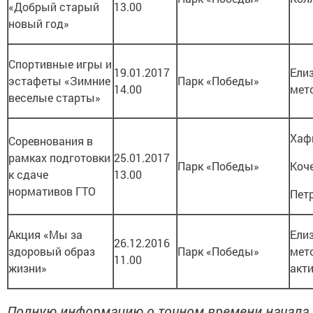
«Добрый старый
13.00
новый год»
Спортивные игры и
19.01.2017
Елиз
эстафеты «Зимние
Парк «Победы»
14.00
мет
веселые старты»
Хафи
Соревнования в
рамках подготовки
25.01.2017
Парк «Победы»
Коче
к сдаче
13.00
нормативов ГТО
Петр
Акция «Мы за
Елиз
26.12.2016
здоровый образ
Парк «Победы»
мет
11.00
жизни»
акт
Полную информацию о точном времени начала