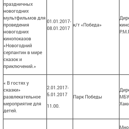
праздничных
новогодних
мультфильмов для
Дир
01.01.2017-
проведения
к/т «Победа»
кин
08.01.2017
новогодних
Р.М.
кинопоказов
«Новогодний
серпантин в мире
сказок и
приключений.»
« В гостях у
2.01.2017-
сказки»
Дир
5.01.2017
развлекательное
Парк Победы
МБУ
мероприятие для
Хак
11.00.
детей.
Мно