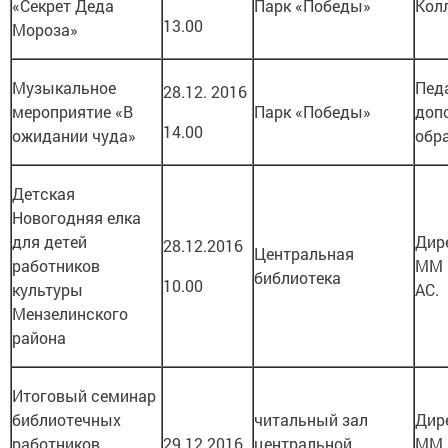
«Секрет Деда
Парк «Победы»
Кол
13.00
Мороза»
Музыкальное
Пед
28.12. 2016
мероприятие «В
Парк «Победы»
доп
14.00
ожидании чуда»
обр
Детская
Новогодняя елка
для детей
Дир
28.12.2016
Центральная
работников
ММ 
библиотека
10.00
культуры
АС.
Мензелинского
района
Итоговый семинар
библиотечных
читальный зал
Дир
работников.
29.12.2016
центральной
ММ 