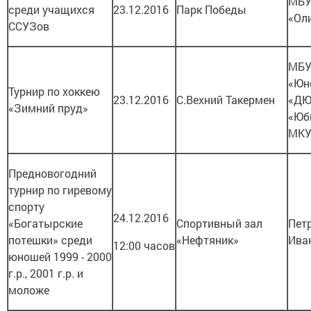
МБУ
среди учащихся
23.12.2016
Парк Победы
«Ол
ССУЗов
МБУ
«Юн
Турнир по хоккею
23.12.2016
С.Вехний Такермен
«Д
«Зимний пруд»
«Юб
МКУ
Предновогодний
турнир по гиревому
спорту
24.12.2016
«Богатырские
Спортивный зал
Пет
потешки» среди
«Нефтяник»
Ива
12:00 часов
юношей 1999 - 2000
г.р., 2001 г.р. и
моложе