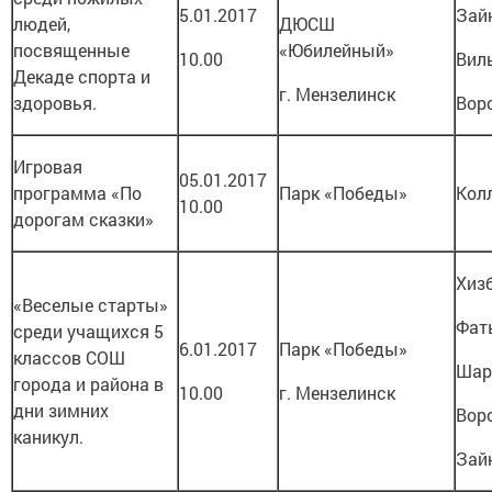
5.01.2017
Зай
людей,
ДЮСШ
посвященные
«Юбилейный»
10.00
Вил
Декаде спорта и
г. Мензелинск
здоровья.
Вор
Игровая
05.01.2017
программа «По
Парк «Победы»
Кол
10.00
дорогам сказки»
Хизб
«Веселые старты»
Фат
среди учащихся 5
6.01.2017
Парк «Победы»
классов СОШ
Шар
города и района в
10.00
г. Мензелинск
дни зимних
Вор
каникул.
Зай