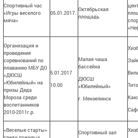
Спортивный час
цент
Октябрьская
«Игры веселого
05.01.2017.
пло
площадь
мяча»
спо
«Не
Организация и
Хизб
проведение
Малая чаша
соревнований по
Зай
бассейна
плаванию МБУ ДО
5.01.2017
Вил
«ДЮСШ
ДЮСШ
«Юбилейный» на
10.00
Тито
«Юбилейный»
призы Деда
Мороза среди
Каю
г. Мензелинск
воспитанников
Сафи
2010-2011г.р.
«Веселые старты»
Хизб
Спортивный зал
среди пожилых