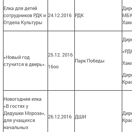
Елка для детей
Дир
сотрудников РДК и
24.12.2016
РДК
МБУ
Отдела Культуры
Хак
Дир
«РД
25.12. 2016
«Новый год
Парк Победы
Хак
стучится в дверь».
16оо
Дир
Кра
Новогодняя елка
«В гостях у
Дедушки Мороза»,
Дир
26.12.2016
ДШИ
для учащихся
Кра
начальных