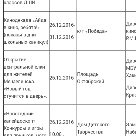
классов ДШИ
Кинодекада «Айда
Дир
26.12.2016-
в кино, ребята!»
к/т «Победа»
кин
(показы в дни
31.12.2016
Р.М.
школьных каникул)
Открытие
Дир
центральной елки
МБУ
для жителей
Площадь
Хак
26.12.2016
Мензелинска.
Октябрский
Дир
«Новый год
Кра
стучится в дверь».
«Новогодний
калейдоскоп»
26.12.2016
Дом Детского
Зам
Конкурсы и игры
Творчества
Наб
10.00 .
для пришкольного