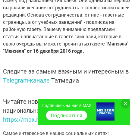
газету под названием «Яшьлек». Они одними из первых
выразили желание сотрудничать с коллективом нашей
редакции. Основа сотрудничества: от нас - газетные
страницы, а от учебных заведений - подписка на
районную газету. Вашему вниманию предлагаем
статьи, напечатанные в газете гимназии, которые в
свою очередь вы можете прочитать
в газете "Минзәлә"-
"Мензеля" от 16 декабря 2016 года.
Следите за самым важным и интересным в
Telegram-канале
Татмедиа
Читайте новости Татарстана в
Подпишись на нас в MAX
национальном мессенджере MАХ:
Подписаться
https://max.ru/tatmedia
Самое интересное в наших социальных сетях: