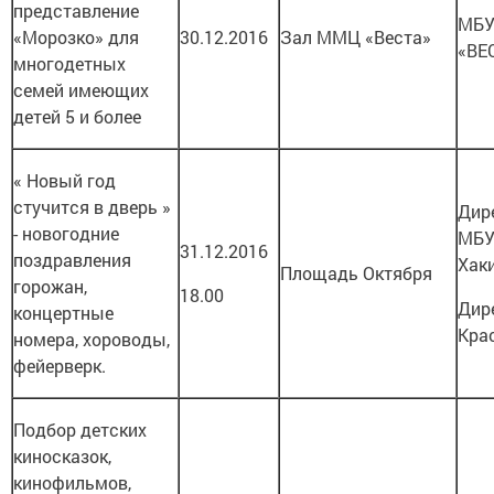
представление
МБУ
«Морозко» для
30.12.2016
Зал ММЦ «Веста»
«ВЕ
многодетных
семей имеющих
детей 5 и более
« Новый год
стучится в дверь »
Дир
- новогодние
МБУ
31.12.2016
поздравления
Хак
Площадь Октября
горожан,
18.00
Дир
концертные
Кра
номера, хороводы,
фейерверк.
Подбор детских
киносказок,
кинофильмов,