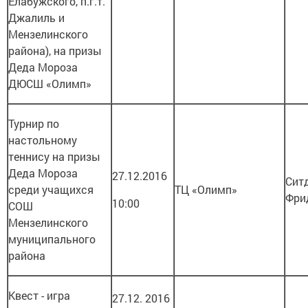
Елабужского, п.г.т.
Джалиль и
Мензелинского
района), на призы
Деда Мороза
ДЮСШ «Олимп»
Турнир по
настольному
теннису на призы
Деда Мороза
27.12.2016
Сит
среди учащихся
ТЦ «Олимп»
Фри
10:00
СОШ
Мензелинского
муниципального
района
Квест - игра
27.12. 2016