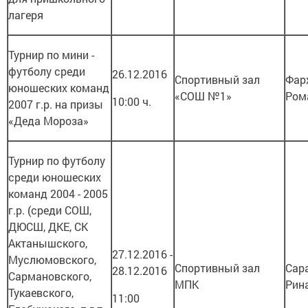
лагеря
Турнир по мини -
футболу среди
26.12.2016
Спортивный зал
Фар
юношеских команд
«СОШ №1»
Ром
10:00 ч.
2007 г.р. на призы
«Деда Мороза»
Турнир по футболу
среди юношеских
команд 2004 - 2005
г.р. (среди СОШ,
ДЮСШ, ДКЕ, СК
Актанышского,
27.12.2016 -
Муслюмовского,
Спортивный зал
Сар
28.12.2016
Сармановского,
МПК
Рин
Тукаевского,
11:00