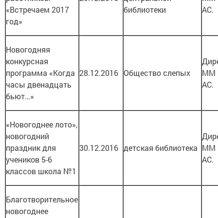
«Встречаем 2017
библиотеки
АС.
год»
Новогодняя
конкурсная
Дир
программа «Когда
28.12.2016
Общество слепых
ММ 
часы двенадцать
АС.
бьют…»
«Новогоднее лото»,
новогодний
Дир
праздник для
30.12.2016
детская библиотека
ММ 
учеников 5-6
АС.
классов школа №1
Благотворительное
новогоднее