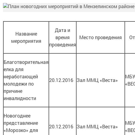
Дата и
Название
время
Место проведения
От
мероприятия
проведения
Благотворительная
елка для
неработающей
МБУ
20.12.2016
Зал ММЦ «Веста»
молодежи по
«ВЕ
причине
инвалидности
Новогоднее
представление
МБУ
20.12.2016
Зал ММЦ «Веста»
«Морозко» для
«ВЕ