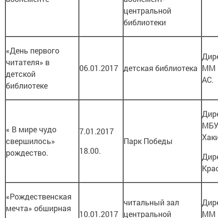
центральной
библиотеки
«День первого
Дир
читателя» в
06.01.2017
детская библиотека
ММ 
детской
АС.
библиотеке
Дир
МБУ
« В мире чудо
7.01.2017
Хак
свершилось»
Парк Победы
18.00.
рождество.
Дир
Кра
«Рождественская
читальный зал
Дир
мечта» обширная
10.01.2017
центральной
ММ 