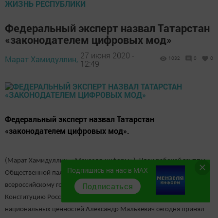
ЖИЗНЬ РЕСПУБЛИКИ
Федеральный эксперт назвал Татарстан
«законодателем цифровых мод»
27 июня 2020 -
Марат Хамидуллин,
1032
0
0
12:49
Федеральный эксперт назвал Татарстан
«законодателем цифровых мод».
(Марат Хамидуллин, «Мензеля-информ»). Член рабочей группы
Подпишись на нас в MAX
Общественной палаты Российской Федерации по подготовке к
Подписаться
всероссийскому голосованию по утверждению изменений в
Конституцию Российской Федерации, Президент Фонда защиты
национальных ценностей Александр Малькевич сегодня принял