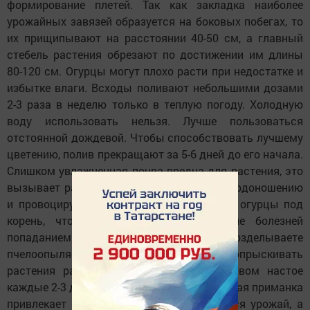
формирование плетей. Так как закладка наиболее
урожайных завязей образуется на боковых побегах, то
их прищипывают на расстоянии 40-50 см, а главный
стебель растения обрезают по достижении им длины
80-120 см. Огурцы могут плохо расти при недостатке и
избытке влаги. Всходы поливают небольшими дозами
2-3 раза в неделю только в теплую погоду. Холодную
воду использовать нельзя. Лучше пользоваться
отстоянной дождевой. Чтобы способствовать лучшему
цветению, полив прекращают за 5-6 дней до его начала.
Слишком увлажненная почва вредна для растения, это
вызывает разрастание плетей в ущерб плодоношению
и провоцирует развитие гнили. Поливают огурцы под
корень, чтобы не вызвать возбуждение болезней
попаданием влаги на листья. Если вы возделываете
пчелоопыляемые сорта, желательно опрыскивать
растения раствором сахара на мелиссовом настое
каждые 2-3 дня до окончания цветения. Такая приманка
привлекает пчел. В результате повышается урожай, а