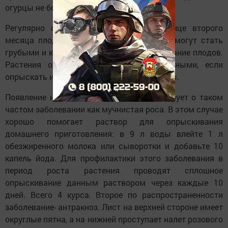
огурцы не болеют.
Регулярно осматривайте посадки. В конце второго
месяца плодоношения листья у огурцов могут стать
грубыми и колючими, замедляя формирование плодов.
Растения оживут, и листья станут нежными, если
опрыскать их слабым раствором мочевины.
Появление на них белых пятен сигнализирует о таком
частом заболевании как мучнистая роса. В этом случае
хорошо помогает раствор для опрыскивания
домашнего приготовления: в 9 л воды влейте 1 л
обезжиренного молока или сыворотки и добавьте 10
капель йода. Для профилактики этого заболевания в
период роста растения проводят сплошное
опрыскивание данным раствором через каждые 10
дней. Всего 4 курса. Второе по распространенности
заболевание- антракноз. Лист на верхней стороне имеет
округлые пятна, а на нижней проступает налет розового