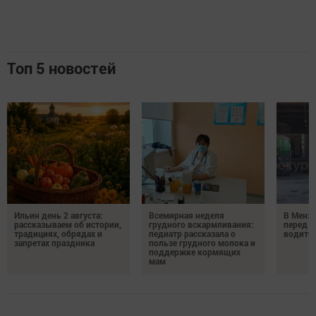
Топ 5 новостей
Ильин день 2 августа:
Всемирная неделя
В Менз
рассказываем об истории,
грудного вскармливания:
перед с
традициях, обрядах и
педиатр рассказала о
водител
запретах праздника
пользе грудного молока и
поддержке кормящих
мам