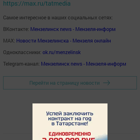
https://max.ru/tatmedia
Самое интересное в наших социальных сетях:
ВКонтакте:
Мензелинск news - Мензеля-информ
MAX:
Новости Мензелинска - Мензеля онлайн
Одноклассники:
ok.ru/menzelinsk
Telegram-канал:
Мензелинск news - Мензеля-информ
Перейти на страницу новости