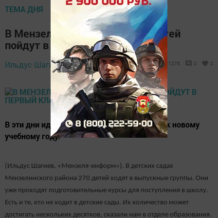
ТЕМА ДНЯ
В Мензелинском районе 300 детей
пойдут в первый класс
Ильдус Шагиев,
7 апреля 2021 - 15:54
1276
0
0
В эти дни идет набор детей в первый класс к новому
учебному году.
(Ильдус Шагиев, «Мензеля-информ»). В детских садах
Мензелинского района 270 детей ходят в выпускные группы. Они
уже проходят подготовительные курсы для поступления в школу.
Есть и те, кто не ходит в детские сады. Их количество может
достигать нескольких десятков, сказали нам в отделе образования.