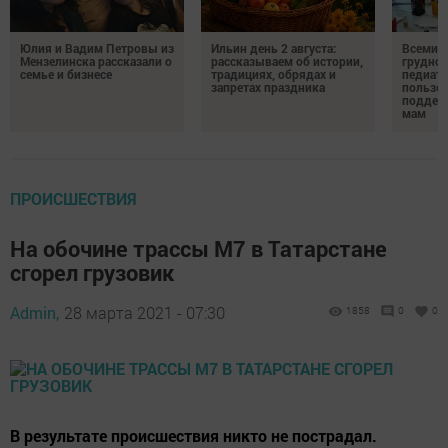
Юлия и Вадим Петровы из
Ильин день 2 августа:
Всемир
Мензелинска рассказали о
рассказываем об истории,
грудног
семье и бизнесе
традициях, обрядах и
педиатр
запретах праздника
пользе 
поддер
мам
ПРОИСШЕСТВИЯ
На обочине трассы М7 в Татарстане
сгорел грузовик
Admin,
28 марта 2021 - 07:30
1858
0
0
В результате происшествия никто не пострадал.