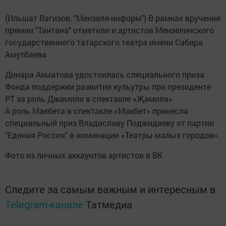
(Ильшат Вагизов, "Мензеля-информ") В рамках вручения
премии "Тантана" отметили и артистов Мензелинского
государственного татарского театра имени Сабира
Амутбаева
Динара Акматова удостоилась специального приза
Фонда поддержки развития кульутры при президенте
РТ за роль Джамили в спектакле «Җәмилә».
А роль Макбета в спектакле «Макбет» принесла
специальный приз Владиславу Поджидаеву от партии
"Единая Россия" в номинации «Театры малых городов».
Фото из личных аккаунтов артистов в ВК
Следите за самым важным и интересным в
Telegram-канале
Татмедиа