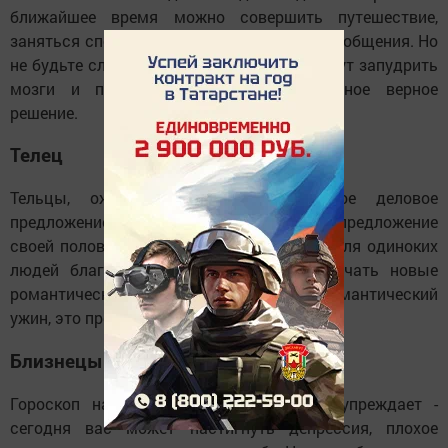
ближайшее время можно совершить путешествие,
заняться спортом. Подходящее время для общения. Но
не будьте слишком доверчивыми, вам могут запудрить
мозги и помешать принять единственное верное
решение.
Телец
Тельцы, ожидайте сегодня заманчивое деловое
предложение. Давно не решались сделать предложение
своей половинке? Сегодня самое время. Для одиноких
людей благоприятный период, чтобы начать новые
романтические отношения. Устройте романтический
ужин, это прекрасное время.
Близнецы
Гороскоп на 29 марта 2021 года предупреждает -
сегодня вас может настигнуть депрессия, плохое