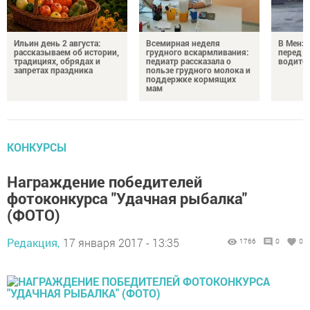
Ильин день 2 августа:
Всемирная неделя
В Менз
рассказываем об истории,
грудного вскармливания:
перед с
традициях, обрядах и
педиатр рассказала о
водител
запретах праздника
пользе грудного молока и
поддержке кормящих
мам
КОНКУРСЫ
Награждение победителей
фотоконкурса "Удачная рыбалка"
(ФОТО)
Редакция,
17 января 2017 - 13:35
1766
0
0