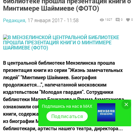
библиотеке прошла презентация книги о
Минтимере Шаймиеве (ФОТО)
Редакция,
17 января 2017 - 11:58
1327
0
0
В центральной библиотеке Мензелинска прошла
презентация книги из серии "Жизнь замечательных
людей" "Минтимер Шаймиев. Биография
продолжается...", напечатанной московским
издательством "Молодая гвардия". Сотрудники
библиотеки Мария Бочкарева и Римма Ахметханова
Подпишись на нас в MAX
ознакомили собравшихся с историей написания этой
книги, содержанием и прочитали интересные отрывки
Подписаться
из биографии Минтимера Шаймиева. Сельские
библиотекари, артисты нашего театра, директора...