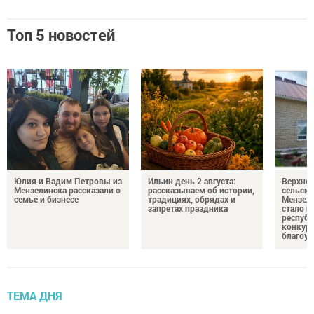
Топ 5 новостей
Юлия и Вадим Петровы из
Ильин день 2 августа:
Верхне
Мензелинска рассказали о
рассказываем об истории,
сельско
семье и бизнесе
традициях, обрядах и
Мензели
запретах праздника
стало п
республ
конкурс
благоус
ТЕМА ДНЯ