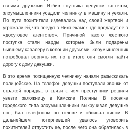
своими друзьями. Избив спутника девушки кастетом,
злоумышленники усадили челнинку в машину и уехали.
По пути похитители издевались над своей жертвой и
угрожали ей, что поедут в Нижнекамск, где продадут ее в
«досуговое агентство». Причиной такого жесткого
поступка стали нарды, которые были подарены
бывшему кавалеру в колонии друзьями. Злоумышленник
потребовал вернуть их, но в итоге они смогли найти
дорогу к дому девушки.
В это время похищенную челнинку начали разыскивать
полицейские. На телефон девушки поступали звонки от
стражей порядка, в связи с чем преступники решили
увезти заложницу в Камские Поляны. В поселке
городского типа злоумышленники выкручивал девушке
нос, бил телефоном по голове и обливал пивом. В
дальнейшем потерпевшей удалось уговорить
похитителей отпустить ее, после чего она обратилась в