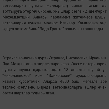
ветеринария пункты малларның санын тагын да
арттыруга этәргеч бирсен. Уңышлар сезгә, - диде Фәрит
Мөхәммәтшин. Аннары парламент җитәкчесе шушы
ветеринария пункты мөдире Илгизәр Камаловка яңа
җиңел автомобиль "Лада-Гранта" ачкычын тапшырды.
Әтрәкле зонасына дүрт - Әтрәкле, Николаевка, Иркәнәш,
Яңа Маҗын авыл җирлекләре керә. Әлеге ветеринария
пункты шушы җирлекләрдәге 18 авылга, шулай ук
"Николаевское" һәм "Заиковский" хуҗалыкларына
хезмәт күрсәтәчәк. Аларда 4500 баш мөгезле эре
терлек исәпләнә. Биредә ветеринарларга эшләр өчен
бөтен шартлар тудырылган.