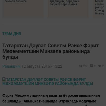
семье и бизнесе
традициях, обрядах и
Мензели
запретах праздника
стало п
республ
конкурс
благоус
ТЕМА ДНЯ
Татарстан Дәүләт Советы Рәисе Фәрит
Мөхәммәтшин Минзәлә районында
булды
Редакция,
12 августа 2016 - 13:22
813
0
0
Фәрит Мөхәммәтшинның визиты Әтрәкле авылыннан
башланды. Аның катнашында Әтрәкледә модульле