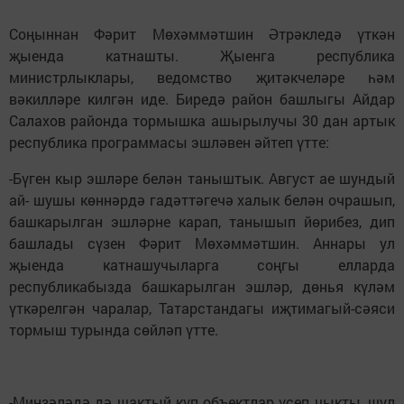
Соңыннан Фәрит Мөхәммәтшин Әтрәкледә үткән
җыенда катнашты. Җыенга республика
министрлыклары, ведомство җитәкчеләре һәм
вәкилләре килгән иде. Биредә район башлыгы Айдар
Салахов районда тормышка ашырылучы 30 дан артык
республика программасы эшләвен әйтеп үтте:
-Бүген кыр эшләре белән таныштык. Август ае шундый
ай- шушы көннәрдә гадәттәгечә халык белән очрашып,
башкарылган эшләрне карап, танышып йөрибез, дип
башлады сүзен Фәрит Мөхәммәтшин. Аннары ул
җыенда катнашучыларга соңгы елларда
республикабызда башкарылган эшләр, дөнья күләм
үткәрелгән чаралар, Татарстандагы иҗтимагый-сәяси
тормыш турында сөйләп үтте.
-Минзәләдә дә шактый күп объектлар үсеп чыкты, шул