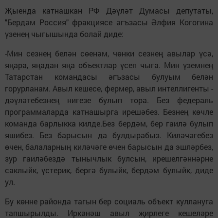
Җыенда катнашкан РФ Дәүләт Думасы депутаты,
"Бердәм Россия" фракциясе әгъзасы Әлфия Когогина
үзенең чыгышында болай диде:
-Мин сезнең белән сөенәм, чөнки сезнең авылар үсә,
яңара, яңадан яңа объектлар үсеп чыга. Мин үземнең
Татарстан командасы әгъзасы булуым белән
горурланам. Авыл кешесе, фермер, авыл интеллигенты -
дәүләтебезнең нигезе булып тора. Без федераль
программаларда катнашырга ирешәбез. Безнең көчле
команда барлыкка килде.Без бердәм, бер гаилә булып
яшибез. Без барысын да булдырабыз. Киләчәгебез
өчен, балаларның киләчәге өчен барысын да эшләрбез,
зур гаиләбездә тынычлык булсын, ирешелгәннәрне
саклыйк, үстерик, бергә булыйк, бердәм булыйк, диде
ул.
Бу көнне районда тагын бер социаль объект куллануга
тапшырылды. Иркәнәш авыл җирлеге кешеләре