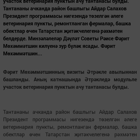
участок ветеринария пунктын ачу тантанасы булды.
Тантананы ачканда район башлыгы Айдар Салахов
Президент программасы нигезендә төзелгән әлеге
ветеринария пункты, ремонтланган фермалар, башка
обектлар өчен Татарстан җитәкчелегенә рәхмәтен
белдерде. Минзәләлеләр Дәүләт Советы Рәисе Фәрит
Мөхәммәтшин килүенә зур бүләк ясады. Фәрит
Мөхәммәтшин...
Фәрит Мөхәммәтшинның визиты Әтрәкле авылыннан
башланды. Аның катнашында Әтрәкледә модульле
участок ветеринария пунктын ачу тантанасы булды.
Тантананы ачканда район башлыгы Айдар Салахов
Президент программасы нигезендә төзелгән әлеге
ветеринария пункты, ремонтланган фермалар, башка
обектлар өчен Татарстан җитәкчелегенә рәхмәтен