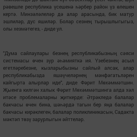
рәвешле республика үсешенә һәрбер район үз өлешен
кертә. Минзәләлеләр дә алар арасында, бик матур
эшлиләр, дус яшиләр. Болар сезнең тырышлыгыгыз,
олы хезмәтегез, - диде ул.
"Дума сайлаулары безнең республикабызның сәяси
системасы өчен зур әһәмияткә ия. Үзебезнең асыл
егетләребезне, кызларыбызны сайлый алсак, алар
республикабызда яшәүчеләрнең мәнфәгатьләрен
кайгырта алырлар иде", диде Фәрит Мөхәммәтшин.
Җыенга килгән халык Фәрит Мөхәммәтшинга алда хәл
итәсе проблемаларны җиткерде: Әтрәкледә балалар
бакчасы өчен бина, шәһәрдә тагын бер яңа балалар
бакчасы кирәклеген, балалар поликлиникасын, Садакта
мәктәп төзү зарурлыгын әйттеләр.