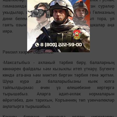
гимназиядә укучы 10 яшьлек Ильяс яттан сурәләр
укыдылар, ә 12 яшьлек гимназия укучысы Гөлназның
дини белеме башкаларныкыннан аерылып тора, ул
гаять озын сурәләрне дә яттан белә, башкалар аңа
иярә.
Рәмзил хәзрәт Садыйков:
-Максатыбыз - әхлакый тәрбия бирү, балаларның
көннәрен файдалы һәм кызыклы итеп үткәрү. Бүгенге
көндә ата-ана һәм мәктәп биргән тәрбия генә җитми.
Шуңа күрә дә балаларыбызны кыек юлга
тайпылдырмас өчен үз өлешебезне кертергә
тырышабыз. Аларга әдәп-әхлак нормаларын
өйрәтәбез, дин тарихын, Коръәннең төп үзенчәлекләр
аңлатырга тырышабыз.
Көннең беренче өлешендә ислам нигезләрен,