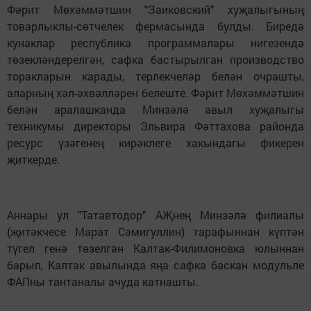
Фәрит Мөхәммәтшин "Заиковский" хуҗалыгының
товарлыклы-сөтчелек фермасында булды. Биредә
кунаклар республика программалары нигезендә
төзекләндерелгән, сафка бастырылган производство
торакларын карады, терлекчеләр белән очрашты,
аларның хәл-әхвәлләрен белеште. Фәрит Мөхәммәтшин
белән аралашканда Минзәлә авыл хуҗалыгы
техникумы директоры Эльвира Фәттахова районда
ресурс үзәгенең кирәклеге хакындагы фикерен
җиткерде.
Аннары ул "Татавтодор" АҖнең Минзәлә филиалы
(җитәкчесе Марат Сәмигуллин) тарафыннан күптән
түгел генә төзелгән Калтак-Филимоновка юлыннан
барып, Калтак авылында яңа сафка баскан модульле
ФАПны тантаналы ачуда катнашты.