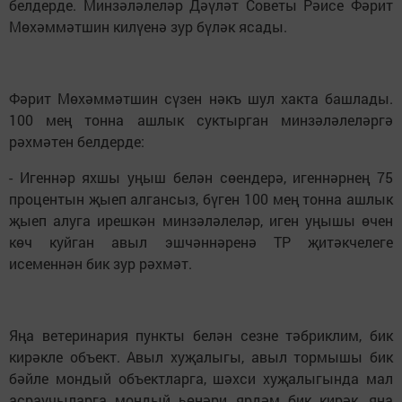
белдерде. Минзәләлеләр Дәүләт Советы Рәисе Фәрит
Мөхәммәтшин килүенә зур бүләк ясады.
Фәрит Мөхәммәтшин сүзен нәкъ шул хакта башлады.
100 мең тонна ашлык суктырган минзәләлеләргә
рәхмәтен белдерде:
- Игеннәр яхшы уңыш белән сөендерә, игеннәрнең 75
процентын җыеп алгансыз, бүген 100 мең тонна ашлык
җыеп алуга ирешкән минзәләлеләр, иген уңышы өчен
көч куйган авыл эшчәннәренә ТР җитәкчелеге
исеменнән бик зур рәхмәт.
Яңа ветеринария пункты белән сезне тәбриклим, бик
кирәкле объект. Авыл хуҗалыгы, авыл тормышы бик
бәйле мондый объектларга, шәхси хуҗалыгында мал
асраучыларга мондый һөнәри ярдәм бик кирәк, яңа