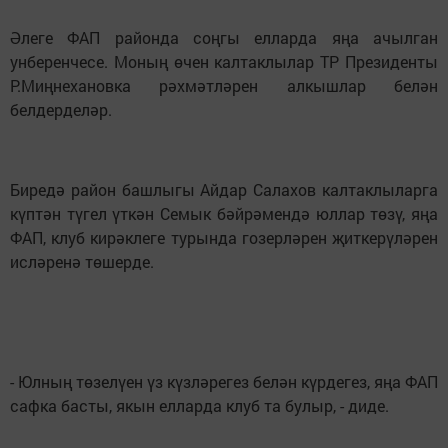
Әлеге ФАП районда соңгы елларда яңа ачылган
унберенчесе. Моның өчен калтаклылар ТР Президенты
Р.Миңнехановка рәхмәтләрен алкышлар белән
белдерделәр.
Биредә район башлыгы Айдар Салахов калтаклыларга
күптән түгел үткән Семык бәйрәмендә юллар төзү, яңа
ФАП, клуб кирәклеге турында гозерләрен җиткерүләрен
исләренә төшерде.
- Юлның төзелүен үз күзләрегез белән күрдегез, яңа ФАП
сафка басты, якын елларда клуб та булыр, - диде.