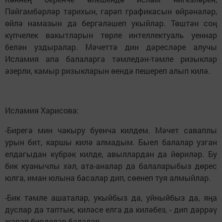
Пәйгамбәрләр тарихын, гарәп графикасын өйрәнәләр,
өйлә намазын да бергәләшеп укыйлар. Төштән соң
күпчелек вакытларын төрле интеллектуаль уеннар
белән уздыралар. Мәчеттә дин дәресләре алучы
Исламия апа балаларга тәмледән-тәмле ризыклар
әзерли, камыр ризыкларын өендә пешереп алып килә.
Исламия Харисова:
-Бирегә мин чакыру буенча килдем. Мәчет саваплы
урын бит, каршы килә алмадым. Быел балалар узган
елдагыдан күбрәк килде, авыллардан да йөриләр. Бу
бик куанычлы хәл, ата-аналар да балаларыбыз дөрес
юлга, иман юлына басалар дип, сөенеп туя алмыйлар.
-Бик тәмле ашаталар, укыйбыз да, уйныйбыз да, яңа
дуслар да таптык, киләсе елга да киләбез, - дип дәррәү
җавап бирделәр балалар.