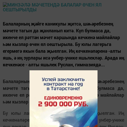
Балаларның җәйге каникулы җитсә, шәһәребезнең
мәчете тагын да җанланып китә. Күп булмаса да,
икенче ел рәттән мәчет каршында кечкенә майлайлар
һәм кызлар өчен ял оештырыла. Бу юлы лагерьга
егермегә якын бала җыелган. Иң кечкенәләренә -алты
яшь, ә иң зурлары исә унбер-унике яшьлекләр. Арада иң
кечкенәсе - алты яшьлек Руслан, гимназиядә...
Балаларның җәйге каникулы җитсә, шәһәребезнең
мәчете тагын да җанланып китә. Күп булмаса да,
икенче ел рәттән мәчет каршында кечкенә майлайлар
һәм кызлар өчен ял оештырыла.
Бу юлы лагерьга егермегә якын бала җыелган. Иң
кечкенәләренә -алты яшь, ә иң зурлары исә унбер-унике
яшьлекләр. Арада иң кечкенәсе - алты яшьлек Руслан,