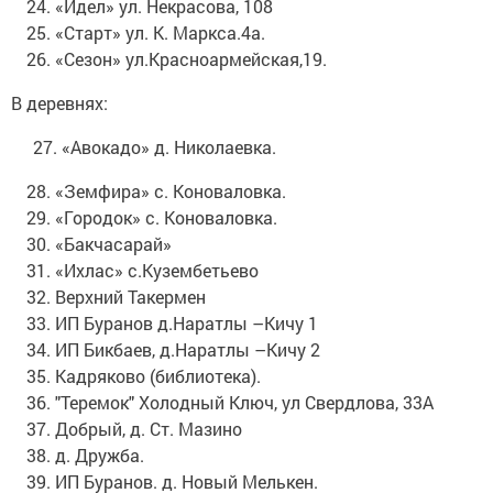
«Идел» ул. Некрасова, 108
«Старт» ул. К. Маркса.4а.
«Сезон» ул.Красноармейская,19.
В деревнях:
27. «Авокадо» д. Николаевка.
«Земфира» с. Коноваловка.
«Городок» с. Коноваловка.
«Бакчасарай»
«Ихлас» с.Кузембетьево
Верхний Такермен
ИП Буранов д.Наратлы –Кичу 1
ИП Бикбаев, д.Наратлы –Кичу 2
Кадряково (библиотека).
"Теремок" Холодный Ключ, ул Свердлова, 33А
Добрый, д. Ст. Мазино
д. Дружба.
ИП Буранов. д. Новый Мелькен.