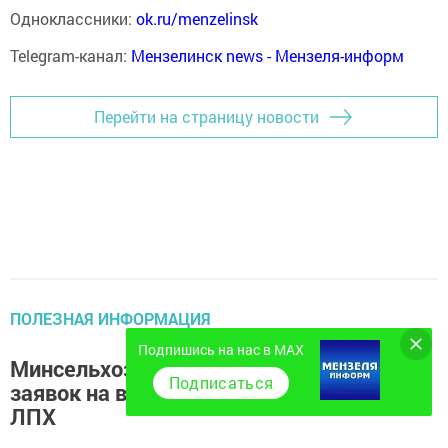
Одноклассники:
ok.ru/menzelinsk
Telegram-канал:
Мензелинск news - Мензеля-информ
Перейти на страницу новости
ПОЛЕЗНАЯ ИНФОРМАЦИЯ
Подпишись на нас в MAX
Минсельхозпрод РТ объявляет о приеме
Подписаться
заявок на возмещение части затрат для
ЛПХ