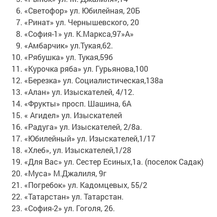
«Светофор» ул. Юбилейная, 20Б
«Ринат» ул. Чернышевского, 20
«София-1» ул. К.Маркса,97»А»
«Амбарчик» ул.Тукая,62.
«Рябушка» ул. Тукая,59б
«Курочка ряба» ул. Гурьянова,100
«Березка» ул. Социалистическая,138а
«Алан» ул. Изыскателей, 4/12.
«Фрукты» просп. Шашина, 6А
« Агидел» ул. Изыскателей
«Радуга» ул. Изыскателей, 2/8а.
«Юбилейный» ул. Изыскателей,1/17
«Хлеб», ул. Изыскателей,1/28
«Для Вас» ул. Сестер Есиных,1а. (поселок Садак)
«Муса» М.Джалиля, 9г
«Погребок» ул. Кадомцевых, 55/2
«Татарстан» ул. Татарстан.
«София-2» ул. Гоголя, 26.