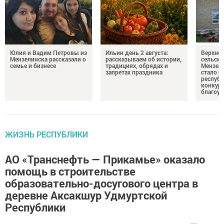
Юлия и Вадим Петровы из
Ильин день 2 августа:
Верхне
Мензелинска рассказали о
рассказываем об истории,
сельско
семье и бизнесе
традициях, обрядах и
Мензели
запретах праздника
стало п
республ
конкурс
благоус
ЖИЗНЬ РЕСПУБЛИКИ
АО «Транснефть — Прикамье» оказало
помощь в строительстве
образовательно-досугового центра в
деревне Аксакшур Удмуртской
Республики