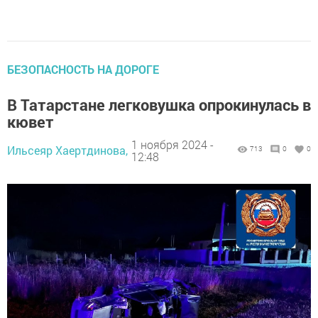
БЕЗОПАСНОСТЬ НА ДОРОГЕ
В Татарстане легковушка опрокинулась в
кювет
1 ноября 2024 -
Ильсеяр Хаертдинова,
713
0
0
12:48