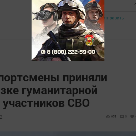
Отправить
Авторизоваться
портсмены приняли
узке гуманитарной
участников СВО
32
658
0