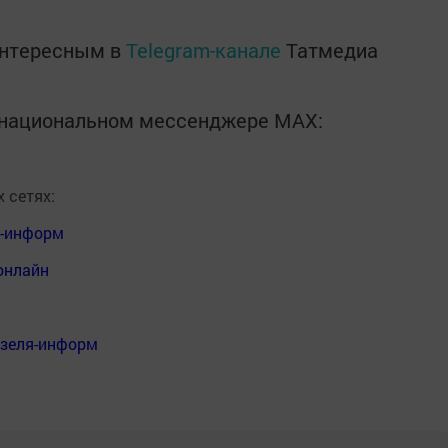
интересным в
Telegram-канале
Татмедиа
в национальном мессенджере MАХ:
 сетях:
я-информ
онлайн
нзеля-информ