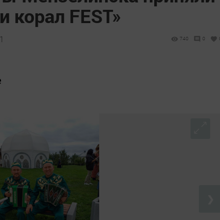
и корал FEST»
01
740
0
е
❯