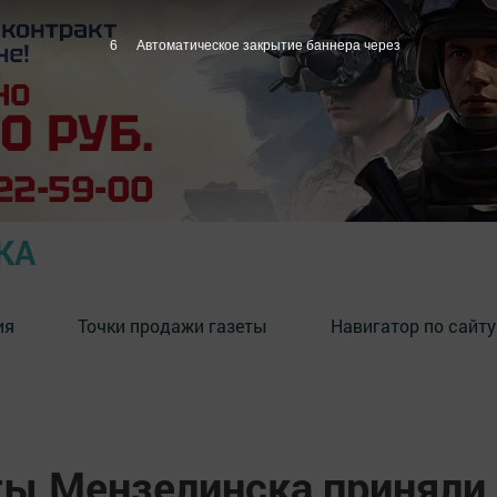
4
Автоматическое закрытие баннера через
КА
ия
Точки продажи газеты
Навигатор по сайту
ы Мензелинска приняли