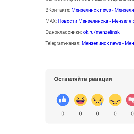
ВКонтакте:
Мензелинск news - Мензел
MAX:
Новости Мензелинска - Мензеля 
Одноклассники:
ok.ru/menzelinsk
Telegram-канал:
Мензелинск news - Ме
Оставляйте реакции
0
0
0
0
0