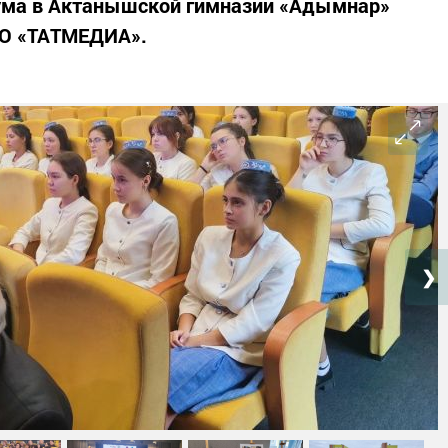
ума в Актанышской гимназии «Адымнар»
АО «ТАТМЕДИА».
❯