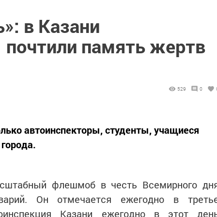
»: в Казани
 почтили память жертв
529
0
олько автоинспекторы, студенты, учащиеся
города.
асштабный флешмоб в честь Всемирного дн
арий. Он отмечается ежегодно в треть
тоинспекция Казани ежегодно в этот ден