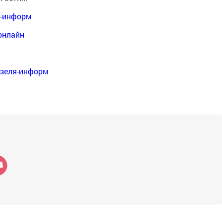
я-информ
онлайн
нзеля-информ