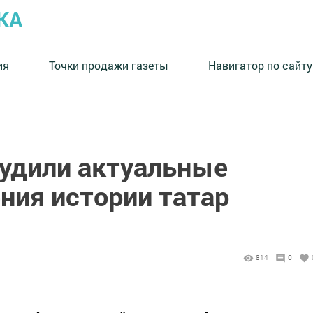
КА
ия
Точки продажи газеты
Навигатор по сайту
удили актуальные
ния истории татар
814
0