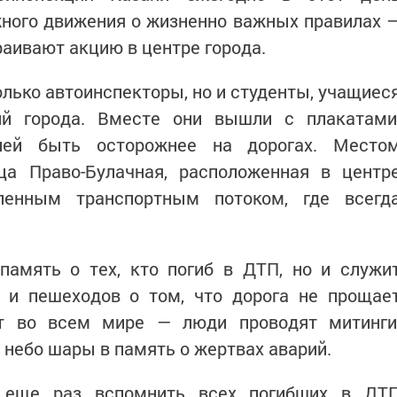
ного движения о жизненно важных правилах 
раивают акцию в центре города.
олько автоинспекторы, но и студенты, учащиес
ий города. Вместе они вышли с плакатами
лей быть осторожнее на дорогах. Место
ца Право-Булачная, расположенная в центр
ленным транспортным потоком, где всегд
память о тех, кто погиб в ДТП, но и служи
 и пешеходов о том, что дорога не прощае
т во всем мире — люди проводят митинги
 небо шары в память о жертвах аварий.
 еще раз вспомнить всех погибших в ДТ