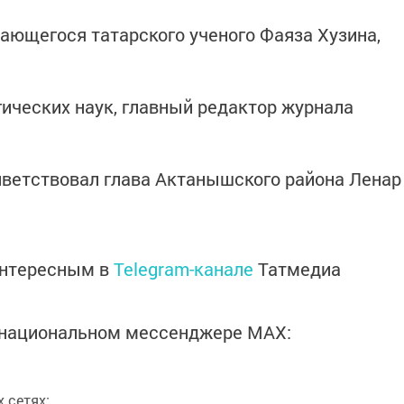
ющегося татарского ученого Фаяза Хузина,
ических наук, главный редактор журнала
иветствовал глава Актанышского района Ленар
интересным в
Telegram-канале
Татмедиа
в национальном мессенджере MАХ:
 сетях: