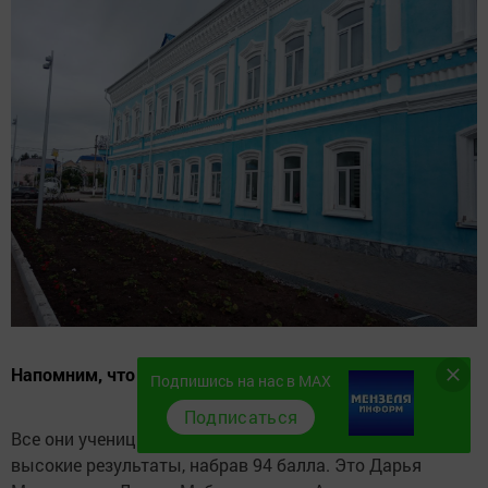
Напомним, что этот экзамен сдавали 4 выпускницы.
Подпишись на нас в MAX
Подписаться
Все они ученицы СОШ № 1. Три ученицы показали
высокие результаты, набрав 94 балла. Это Дарья