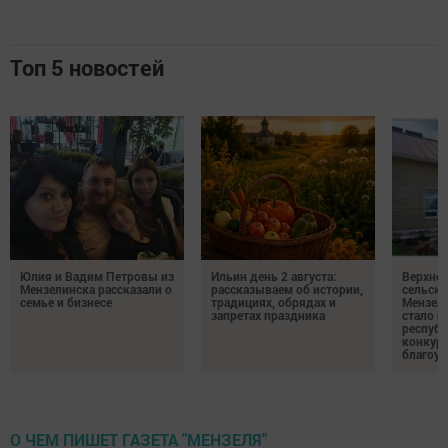
Топ 5 новостей
Юлия и Вадим Петровы из
Ильин день 2 августа:
Верхне
Мензелинска рассказали о
рассказываем об истории,
сельско
семье и бизнесе
традициях, обрядах и
Мензели
запретах праздника
стало п
республ
конкурс
благоус
О ЧЕМ ПИШЕТ ГАЗЕТА "МЕНЗЕЛЯ"