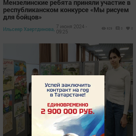
Мензелинские ребята приняли участие в
республиканском конкурсе «Мы рисуем
для бойцов»
7 июня 2024 -
Ильсеяр Хаертдинова,
629
0
0
09:25