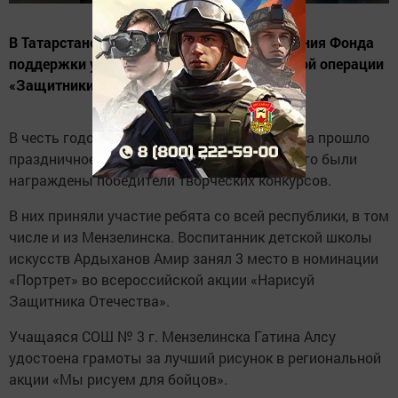
В Татарстане отметили первый день рождения Фонда
поддержки участников специальной военной операции
«Защитники Отечества»
В честь годовщины Татарстанского филиала прошло
праздничное мероприятие, в рамках которого были
награждены победители творческих конкурсов.
В них приняли участие ребята со всей республики, в том
числе и из Мензелинска. Воспитанник детской школы
искусств Ардыханов Амир занял 3 место в номинации
«Портрет» во всероссийской акции «Нарисуй
Защитника Отечества».
Учащаяся СОШ № 3 г. Мензелинска Гатина Алсу
удостоена грамоты за лучший рисунок в региональной
акции «Мы рисуем для бойцов».