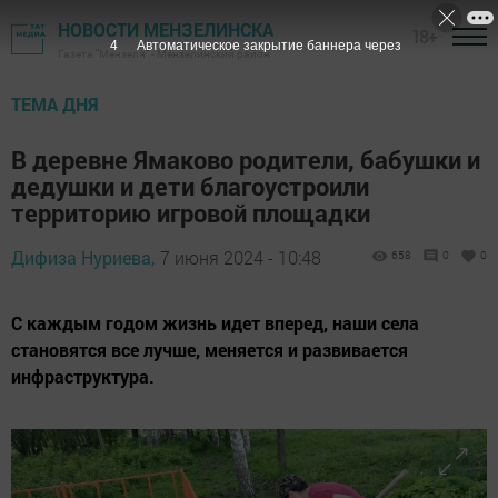
НОВОСТИ МЕНЗЕЛИНСКА
18+
3
Автоматическое закрытие баннера через
Газета "Мензеля" - Мензелинский район
ТЕМА ДНЯ
В деревне Ямаково родители, бабушки и
дедушки и дети благоустроили
территорию игровой площадки
Дифиза Нуриева,
7 июня 2024 - 10:48
658
0
0
С каждым годом жизнь идет вперед, наши села
становятся все лучше, меняется и развивается
инфраструктура.