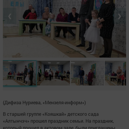
❮
❯
(Дифиза Нуриева, «Мензеля-информ»)
В старшей группе «Кояшкай» детского сада
«Алтынчэч» прошел праздник семьи. На праздник,
который прошел в актовом зале, были приглашены