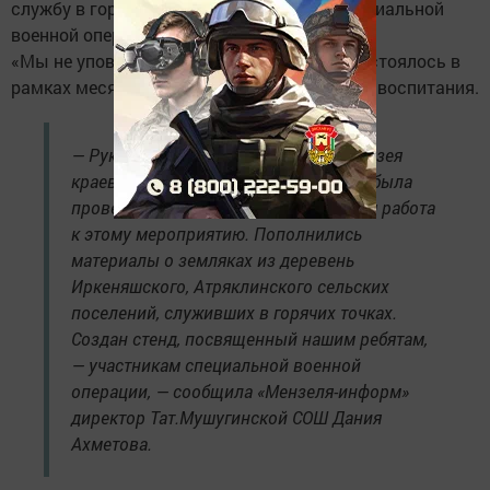
службу в горячих точках, участниками специальной
военной операции. Мероприятие на тему:
«Мы не уповали на легкие пути судьбы» состоялось в
рамках месячника военно-патриотического воспитания.
— Руководителем нашего местного музея
краеведения Римой Галимардановой была
проведена большая подготовительная работа
к этому мероприятию. Пополнились
материалы о земляках из деревень
Иркеняшского, Атряклинского сельских
поселений, служивших в горячих точках.
Создан стенд, посвященный нашим ребятам,
— участникам специальной военной
операции, — сообщила «Мензеля-информ»
директор Тат.Мушугинской СОШ Дания
Ахметова.