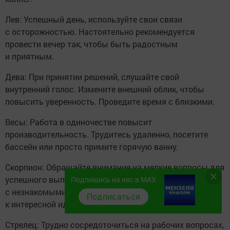
Лев: Успешный день, используйте свои связи
с осторожностью. Настоятельно рекомендуется
провести вечер так, чтобы быть радостным
и приятным.
Дева: При принятии решений, слушайте свой
внутренний голос. Измените внешний облик, чтобы
повысить уверенность. Проведите время с близкими.
Весы: Работа в одиночестве повысит
производительность. Трудитесь удаленно, посетите
бассейн или просто примите горячую ванну.
Скорпион: Обращайте внимание на мелкие вопросы для
успешного выполнения задач. Разговаривайте
Подпишись на нас в MAX
с незнакомыми людьми, они могут подтолкнуть
Подписаться
к интересной идее.
Стрелец: Трудно сосредоточиться на рабочих вопросах,