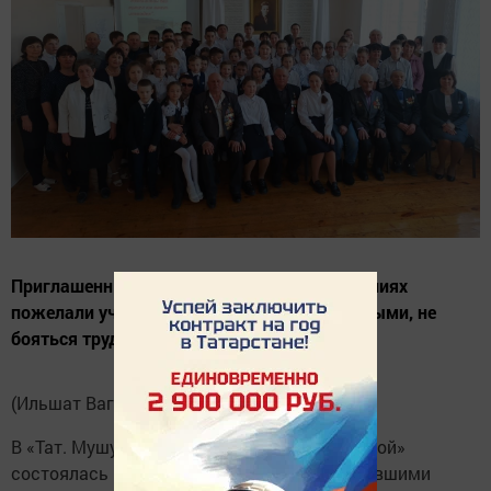
Приглашенные ветераны в своих выступлениях
пожелали учащимся быть смелыми, храбрыми, не
бояться трудностей.
(Ильшат Вагизов, «Мензеля-информ»)
В «Тат. Мушугинская СОШ им. К. А. Смирновой»
состоялась встреча с ветеранами, проходившими