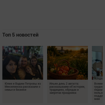
Топ 5 новостей
Юлия и Вадим Петровы из
Ильин день 2 августа:
Всемир
Мензелинска рассказали о
рассказываем об истории,
грудног
семье и бизнесе
традициях, обрядах и
педиатр
запретах праздника
пользе 
поддер
мам