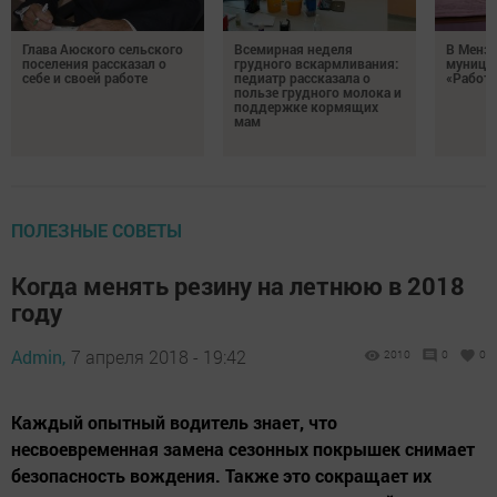
Глава Аюского сельского
Всемирная неделя
В Менз
поселения рассказал о
грудного вскармливания:
муници
себе и своей работе
педиатр рассказала о
«Работа
пользе грудного молока и
поддержке кормящих
мам
ПОЛЕЗНЫЕ СОВЕТЫ
Когда менять резину на летнюю в 2018
году
Admin,
7 апреля 2018 - 19:42
2010
0
0
Каждый опытный водитель знает, что
несвоевременная замена сезонных покрышек снимает
безопасность вождения. Также это сокращает их