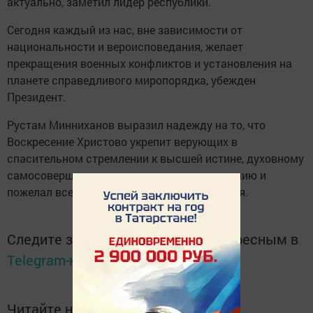
актуально, заметил лидер республики.
Сегодня каждый из нас, вне зависимости от
национальности и вероисповедания, желает
прекращения военных конфликтов и установления на
планете справедливого миропорядка, убежден
Президент.
Рустам Минниханов выразил надежду на то, что
Воскресение Христово укрепит верующих в
спасительном стремлении к высшей истине, духовному
самосовершенствованию и взаимопониманию и
пожелал всем мира, счастья и благополучия.
Следите за самым важным и интересным в
Telegram-канале
Татмедиа
Читайте новости Татарстана в