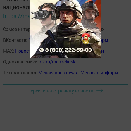
национальном мессенджере MАХ:
https://max.ru/tatmedia
Самое интересное в наших социальных сетях:
ВКонтакте:
Мензелинск news - Мензеля-информ
MAX:
Новости Мензелинска - Мензеля онлайн
Одноклассники:
ok.ru/menzelinsk
Telegram-канал:
Мензелинск news - Мензеля-информ
Перейти на страницу новости