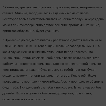
* Решение, требующее тщательного рассмотрения, не принимай в
спешке. Мнение, зародившееся на данный момент, через
некоторое время может поменяться «с ног на голову», а через день
может прийти совершенно другое решение проблемы. Решение,
принятое обдуманно, будет удачным.
* Примерно до седьмого класса у ребят наблюдается зависть на те
или иные личные вещи товарищей, желание завладеть ими. Ни в
коем случае нельзя выяснять отношения перед классом. Это
исключено. В таких случаях необходимо вести разъяснительную
работу на конкретных примерах. Можно привести такой пример:
«Вот придешь ты куда-нибудь в гости. За тобой повсюду будут
следить, потому что, они думают, что ты вор. После тебя будут
проверять, не пропало ли что-нибудь. А если пропало, то обвинять
будут тебя. В следующий раз тебя и не позовут. Ты останешься без
друзей». Если вы сумели объяснить доходчиво, правильно,
больше такое не повторится.