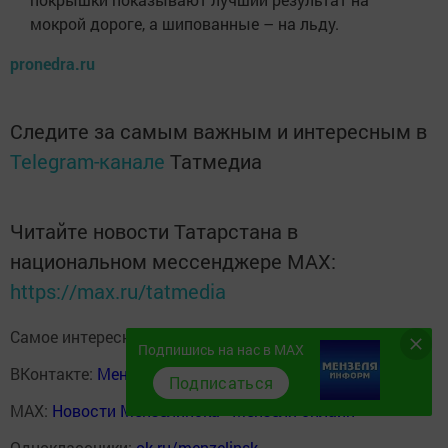
мокрой дороге, а шипованные – на льду.
pronedra.ru
Следите за самым важным и интересным в
Telegram-канале
Татмедиа
Читайте новости Татарстана в
национальном мессенджере MАХ:
https://max.ru/tatmedia
Самое интересное в наших социальных сетях:
Подпишись на нас в MAX
ВКонтакте:
Мензелинск news - Мензеля-информ
Подписаться
MAX:
Новости Мензелинска - Мензеля онлайн
Одноклассники:
ok.ru/menzelinsk