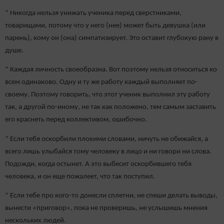
* Никогда нельзя унижать ученика перед сверстниками,
товарищами, потому что у него (нее) может быть девушка (или
парень), кому он (она) симпатизирует. Это оставит глубокую рану в
душе.
* Каждая личность своеобразна. Вот поэтому нельзя относиться ко
всем одинаково. Одну и ту же работу каждый выполняет по-
своему. Поэтому говорить, что этот ученик выполнил эту работу
так, а другой по-иному, не так как положено, тем самым заставить
его краснеть перед коллективом, ошибочно.
* Если тебя оскорбили плохими словами, ничуть не обижайся, а
всего лишь улыбайся тому человеку в лицо и ни говори ни слова.
Подожди, когда остынет. А это выбесит оскорбившего тебя
человека, и он еще пожалеет, что так поступил.
* Если тебе про кого-то донесли сплетни, не спеши делать выводы,
вынести «приговор», пока не проверишь, не услышишь мнения
нескольких людей.