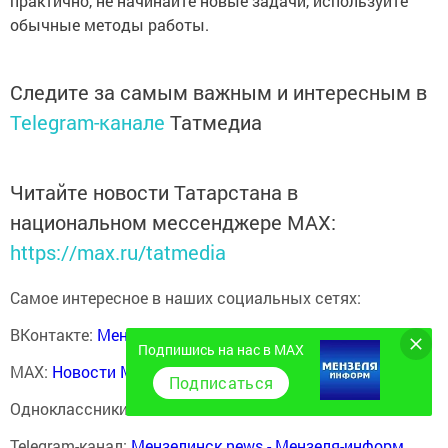
практично, не начинайте новые задачи, используйте
обычные методы работы.
Следите за самым важным и интересным в
Telegram-канале
Татмедиа
Читайте новости Татарстана в
национальном мессенджере MАХ:
https://max.ru/tatmedia
Самое интересное в наших социальных сетях:
ВКонтакте:
Мензелинск news - Мензеля-информ
Подпишись на нас в MAX
MAX:
Новости Мензелинска - Мензеля онлайн
Подписаться
Одноклассники:
ok.ru/menzelinsk
Telegram-канал:
Мензелинск news - Мензеля-информ