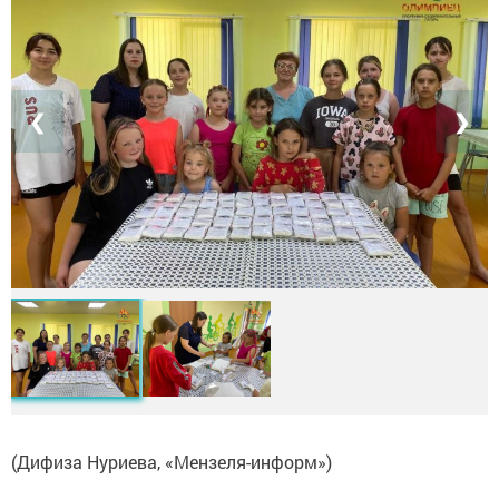
❮
❯
(Дифиза Нуриева, «Мензеля-информ»)