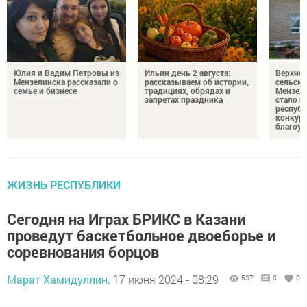
Юлия и Вадим Петровы из
Ильин день 2 августа:
Верхне
Мензелинска рассказали о
рассказываем об истории,
сельско
семье и бизнесе
традициях, обрядах и
Мензели
запретах праздника
стало п
республ
конкурс
благоус
ЖИЗНЬ РЕСПУБЛИКИ
Сегодня на Играх БРИКС в Казани
проведут баскетбольное двоеборье и
соревнования борцов
Марат Хамидуллин,
17 июня 2024 - 08:29
537
0
0