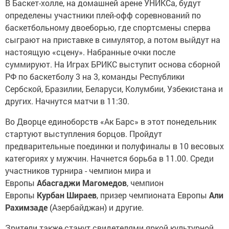
В Баскет-холле, на домашней арене УНИКСа, будут
определены участники плей-офф соревнований по
баскетбольному двоеборью, где спортсмены сперва
сыграют на приставке в симулятор, а потом выйдут на
настоящую «сцену». Набранные очки после
суммируют. На Играх БРИКС выступит основа сборной
РФ по баскетболу 3 на 3, команды Республики
Сербской, Бразилии, Беларуси, Колумбии, Узбекистана и
других. Начнутся матчи в 11:30.
Во Дворце единоборств «Ак Барс» в этот понедельник
стартуют выступления борцов. Пройдут
предварительные поединки и полуфиналы в 10 весовых
категориях у мужчин. Начнется борьба в 11.00. Среди
участников турнира - чемпион мира и
Европы
Абасгаджи Магомедов
, чемпион
Европы
Курбан Шираев
, призер чемпионата Европы
Али
Рахимзаде
(Азербайджан) и другие.
Зрители также станут свидетелями яркой культурной