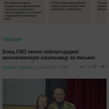
Всемирная неделя
В Мензелинском районе
Геннад
грудного вскармливания:
перед судом предстанет
уверенн
педиатр рассказала о
водитель погрузчика
убороч
пользе грудного молока и
поддержке кормящих
мам
ТЕМА ДНЯ
Боец СВО лично поблагодарил
мензелинскую школьницу за письмо
Дифиза Нуриева,
2 мая 2024 - 14:35
1179
0
3