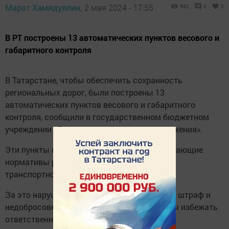
Марат Хамидуллин,
2 мая 2024 - 17:55
562
0
0
В РТ построены 13 автоматических пунктов весового и
габаритного контроля
В Татарстане, чтобы обеспечить сохранность
региональных дорог, были построены 13
автоматических пунктов весового и габаритного
контроля, сообщили в государственном бюджетном
учреждении «Безопасность дорожного движения».
Эти пункты фиксируют показатели, превышающие
нормативы разрешенной нагрузки на ось
транспортного средства.
За это нарушение предусмотрен серьезный штраф и
недобросовестные грузоперевозчики, чтобы избежать
ответственности, объезжают пункты по