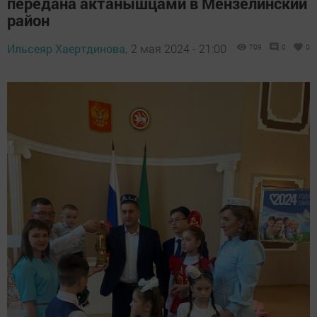
передана актанышцами в Мензелинский
район
Ильсеяр Хаертдинова,
2 мая 2024 - 21:00
709
0
0