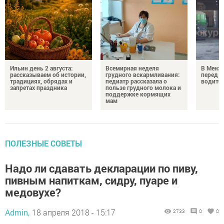
Ильин день 2 августа:
Всемирная неделя
В Менз
рассказываем об истории,
грудного вскармливания:
перед с
традициях, обрядах и
педиатр рассказала о
водител
запретах праздника
пользе грудного молока и
поддержке кормящих
мам
ПОЛЕЗНЫЕ СОВЕТЫ
Надо ли сдавать декларации по пиву,
пивным напиткам, сидру, пуаре и
медовухе?
Admin,
18 апреля 2018 - 15:17
2733
0
0