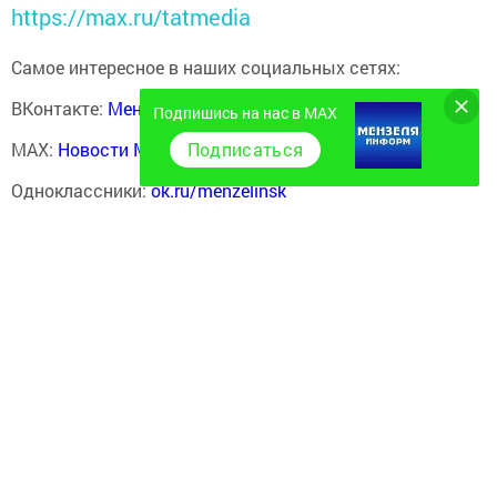
https://max.ru/tatmedia
Самое интересное в наших социальных сетях:
ВКонтакте:
Мензелинск news - Мензеля-информ
Подпишись на нас в MAX
MAX:
Новости Мензелинска - Мензеля онлайн
Подписаться
Одноклассники:
ok.ru/menzelinsk
Telegram-канал:
Мензелинск news - Мензеля-информ
Перейти на страницу новости