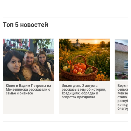
Топ 5 новостей
Юлия и Вадим Петровы из
Ильин день 2 августа:
Верхне
Мензелинска рассказали о
рассказываем об истории,
сельско
семье и бизнесе
традициях, обрядах и
Мензели
запретах праздника
стало п
республ
конкурс
благоус