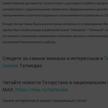
ответственной должности, он выступил с докладом о работе,продел
соответствии с национальными проектами, федеральными и респу
программами и прогнозе социально-экономического развития на 20
В ходе сессии также были рассмотрены вопросы по утверждению бю
проект был опубликован в районной газете “Минзәлә”-“Мензеля” от
по проекту о внесении изменений в генпланы Аюского и Коноваловс
поселений Мензелинского района.
Следите за самым важным и интересным в
T
канале
Татмедиа
Читайте новости Татарстана в национальном
MАХ:
https://max.ru/tatmedia
Самое интересное в наших социальных сетях: