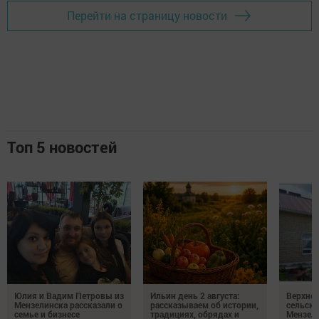
Перейти на страницу новости
Топ 5 новостей
Юлия и Вадим Петровы из
Ильин день 2 августа:
Верхне
Мензелинска рассказали о
рассказываем об истории,
сельско
семье и бизнесе
традициях, обрядах и
Мензели