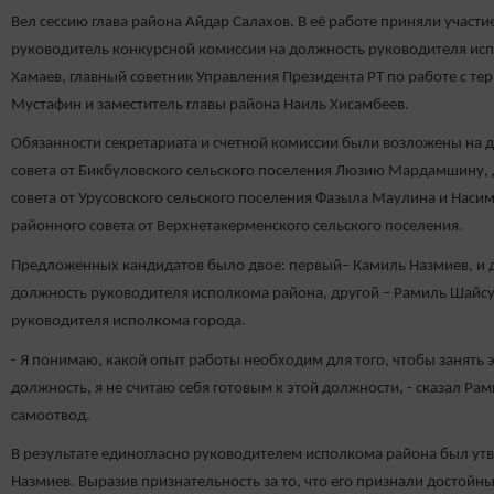
Вел сессию глава района Айдар Салахов. В её работе приняли участие
руководитель конкурсной комиссии на должность руководителя ис
Хамаев, главный советник Управления Президента РТ по работе с т
Мустафин и заместитель главы района Наиль Хисамбеев.
Обязанности секретариата и счетной комиссии были возложены на 
совета от Бикбуловского сельского поселения Люзию Мардамшину, 
совета от Урусовского сельского поселения Фазыла Маулина и Насим
районного совета от Верхнетакерменского сельского поселения.
Предложенных кандидатов было двое: первый– Камиль Назмиев, и 
должность руководителя исполкома района, другой – Рамиль Шайсу
руководителя исполкома города.
- Я понимаю, какой опыт работы необходим для того, чтобы занять 
должность, я не считаю себя готовым к этой должности, - сказал Ра
самоотвод.
В результате единогласно руководителем исполкома района был у
Назмиев. Выразив признательность за то, что его признали достойн