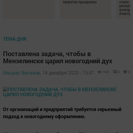
запретах праздника
стало п
республ
конкурс
благоус
ТЕМА ДНЯ
Поставлена задача, чтобы в
Мензелинске царил новогодний дух
Ильшат Вагизов,
14 декабря 2020 - 15:47
1991
0
0
От организаций и предприятий требуется серьезный
подход к новогоднему оформлению.