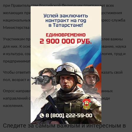
при Правительстве Российской Федерации приглашает всех
желающих принять участие в опросе на тему «Пути достижения
национальных целей развития». Об этом сообщает пресс-служба
Министерства экономики Республики Татарстан.
Участникам предлагается выбрать, какие меры наиболее важны
для них. К основным сферам жизни относятся образование, наука
и культура, социальная сфера, городская среда и экология, труд и
предпринимательство, цифровые технологии.
Чтобы ответить на вопросы
на сайте
, нужно только указать свой
пол, возраст и род занятий.
Опрос направлен на выявление наиболее востребованных
направлений социально-экономической политики среди
населения.
Следите за самым важным и интересным в