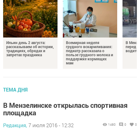
Ильин день 2 августа:
Всемирная неделя
В Менз
рассказываем об истории,
грудного вскармливания:
перед с
традициях, обрядах и
педиатр рассказала о
водител
запретах праздника
пользе грудного молока и
поддержке кормящих
мам
ТЕМА ДНЯ
В Мензелинске открылась спортивная
площадка
Редакция,
7 июля 2016 - 12:32
1480
0
0