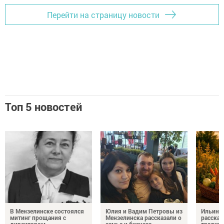
Перейти на страницу новости
Топ 5 новостей
В Мензелинске состоялся
Юлия и Вадим Петровы из
Ильин д
митинг прощания с
Мензелинска рассказали о
рассказ