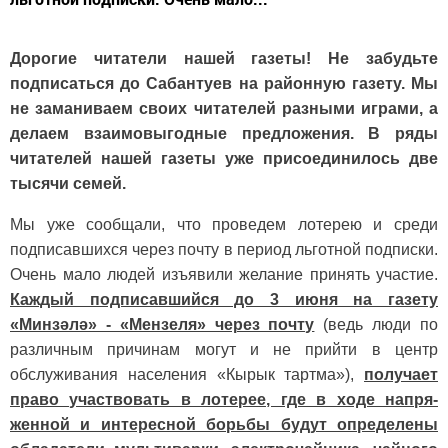
Дорогие читатели нашей газеты! Не забудьте
подписаться до Сабантуев на районную газету. Мы
не заманиваем своих читателей разными играми, а
делаем взаимовыгодные предложения. В ряды
читателей нашей газеты уже присоединилось две
тысячи семей.
Мы уже сообщали, что проведем лотерею и среди
подписавшихся через почту в период льготной под­писки.
Очень мало людей изъявили желание принять участие.
Каждый подписавшийся до 3 июня на газе­ту
«Минзәлә» - «Мензеля» через почту
(ведь люди по
различным причинам могут и не прийти в центр
обслуживания населения «Кырык тартма»),
получает
право участво­вать в лотерее, где в ходе напря­
женной и интересной борьбы будут определены