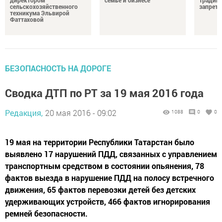
директором
семье и бизнесе
традици
сельскохозяйственного
запрета
техникума Эльвирой
Фаттаховой
БЕЗОПАСНОСТЬ НА ДОРОГЕ
Сводка ДТП по РТ за 19 мая 2016 года
Редакция,
20 мая 2016 - 09:02
1088
0
0
19 мая на территории Республики Татарстан было
выявлено 17 нарушений ПДД, связанных с управлением
транспортным средством в состоянии опьянения, 78
фактов выезда в нарушение ПДД на полосу встречного
движения, 65 фактов перевозки детей без детских
удерживающих устройств, 466 фактов игнорирования
ремней безопасности.