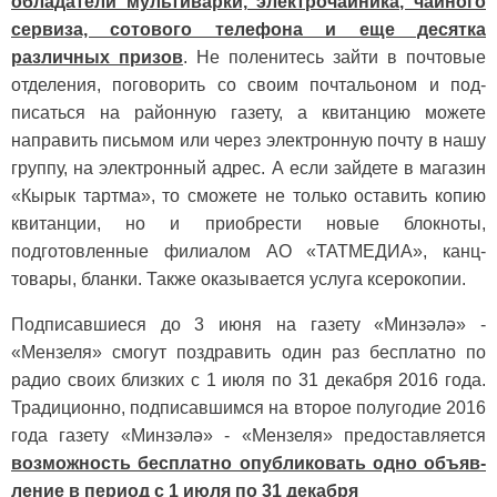
обладатели мультивар­ки, электрочайника, чайного
серви­за, сотового телефона и еще десятка
различных призов
. Не поленитесь зайти в почтовые
отделения, пого­ворить со своим почтальоном и под­
писаться на районную газету, а кви­танцию можете
направить письмом или через электронную почту в нашу
группу, на электронный адрес. А если зайдете в магазин
«Кырык тар­тма», то сможете не только оставить копию
квитанции, но и приобрести новые блокноты,
подготовленные филиалом АО «ТАТМЕДИА», канц­
товары, бланки. Также оказывается услуга ксерокопии.
Подписавшиеся до 3 июня на га­зету «Минзәлә» -
«Мензеля» смогут поздравить один раз бесплатно по
радио своих близких с 1 июля по 31 декабря 2016 года.
Традиционно, подписавшимся на второе полугодие 2016
года газету «Минзәлә» - «Мен­зеля» предоставляется
возможность бесплатно опубликовать одно объяв­
ление в период с 1 июля по 31 дека­бря