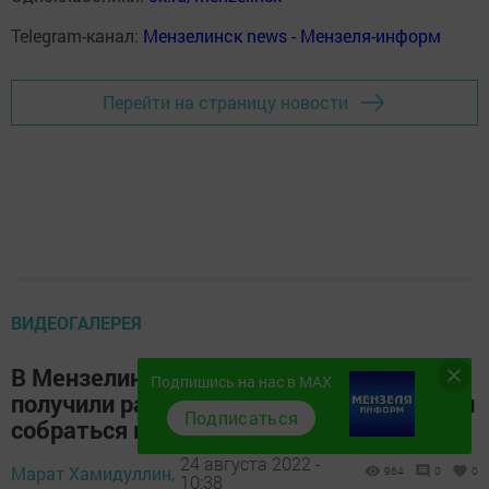
Telegram-канал:
Мензелинск news - Мензеля-информ
Перейти на страницу новости
ВИДЕОГАЛЕРЕЯ
В Мензелинске 62 первоклассника
Подпишись на нас в MAX
получили ранцы в рамках акции «Помоги
Подписаться
собраться в школу»
24 августа 2022 -
Марат Хамидуллин,
964
0
0
10:38