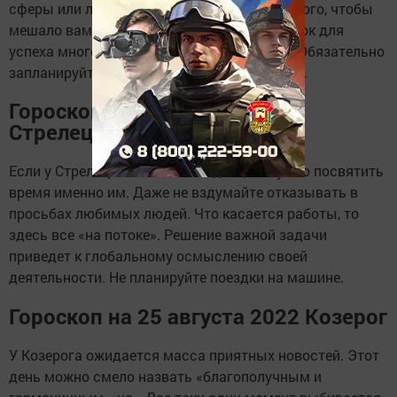
сферы или личного бизнеса. Нет ничего такого, чтобы
мешало вам двигаться вперед. Предпосылок для
успеха много, но вы сами себя тормозите. Обязательно
запланируйте обучение и посещение курсов.
Гороскоп на 25 августа 2022
Стрелец
Если у Стрельца есть семья и дети, то нужно посвятить
время именно им. Даже не вздумайте отказывать в
просьбах любимых людей. Что касается работы, то
здесь все «на потоке». Решение важной задачи
приведет к глобальному осмыслению своей
деятельности. Не планируйте поездки на машине.
Гороскоп на 25 августа 2022 Козерог
У Козерога ожидается масса приятных новостей. Этот
день можно смело назвать «благополучным и