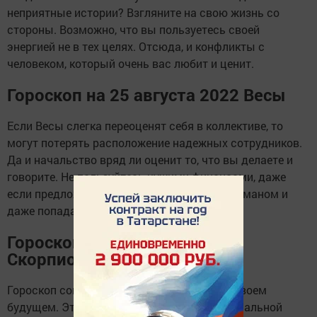
неприятные истории? Взгляните на свою жизнь со
стороны. Возможно, что вы пользуетесь своей
энергией не в тех целях. Отсюда, и конфликты с
человеком, который очень вас любит и ценит.
Гороскоп на 25 августа 2022 Весы
Если Весы слегка переоценят себя в коллективе, то
могут потерять расположение надежных сотрудников.
Да и начальство вряд ли оценит то, что вы делаете и
говорите. Не пользуйтесь чужими финансами, даже
если предложат. Это чревато интригами, обманом и
даже попаданием в полицейский участок.
Гороскоп на 25 августа 2022
Скорпион
Гороскоп советует Скорпиону подумать о своем
будущем. Это больше касается профессиональной