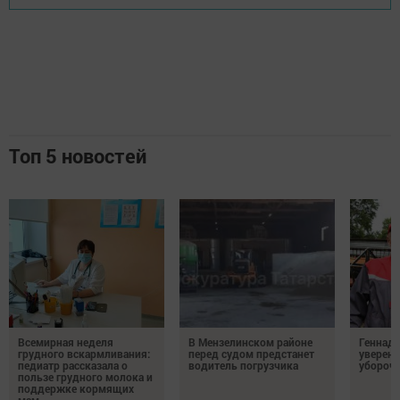
Топ 5 новостей
Всемирная неделя
В Мензелинском районе
Геннад
грудного вскармливания:
перед судом предстанет
уверенн
педиатр рассказала о
водитель погрузчика
убороч
пользе грудного молока и
поддержке кормящих
мам