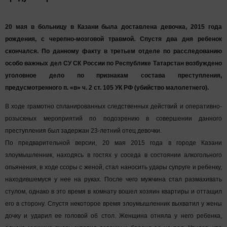
20 мая в больницу в Казани была доставлена девочка, 2015 года
рождения, с черепно-мозговой травмой. Спустя два дня ребенок
скончался. По данному факту в третьем отделе по расследованию
особо важных дел СУ СК России по Республике Татарстан возбуждено
уголовное дело по признакам состава преступления,
предусмотренного п. «в» ч. 2 ст. 105 УК РФ (убийство малолетнего).
В ходе грамотно спланированных следственных действий и оперативно-
розыскных мероприятий по подозрению в совершении данного
преступления был задержан 23-летний отец девочки.
По предварительной версии, 20 мая 2015 года в городе Казани
злоумышленник, находясь в гостях у соседа в состоянии алкогольного
опьянения, в ходе ссоры с женой, стал наносить удары супруге и ребенку,
находившемуся у нее на руках. После чего мужчина стал размахивать
стулом, однако в это время в комнату вошел хозяин квартиры и оттащил
его в сторону. Спустя некоторое время злоумышленник выхватил у жены
дочку и ударил ее головой об стол. Женщина отняла у него ребенка,