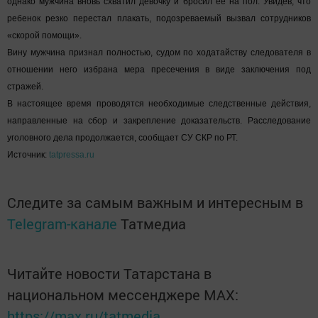
однако мужчина вновь схватил девочку и бросил ее на пол. Увидев, что
ребенок резко перестал плакать, подозреваемый вызвал сотрудников
«скорой помощи».
Вину мужчина признал полностью, судом по ходатайству следователя в
отношении него избрана мера пресечения в виде заключения под
стражей.
В настоящее время проводятся необходимые следственные действия,
направленные на сбор и закрепление доказательств. Расследование
уголовного дела продолжается, сообщает СУ СКР по РТ.
Источник:
tatpressa.ru
Следите за самым важным и интересным в
Telegram-канале
Татмедиа
Читайте новости Татарстана в
национальном мессенджере MАХ:
https://max.ru/tatmedia