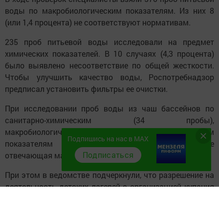
воды по макробиологическим показателям. Из них 8
(или 1,4 процента) не соответствуют нормативам.
235 проб питьевой воды исследовали на предмет
химических показателей. В 10 случаях (4,3 процента)
было выявлено несоответствие по общей жесткости.
Чтобы улучшить качество воды, Роспотребнадзор
предписал установить фильтры ее очистки.
При исследовании проб воды из чаш бассейнов по
санитарно-химическим (34 пробы),
макробиологическим (34 пробы) и паразитологическим
Подпишись на нас в MAX
показателям (34 пробы) выявлена 1 проба, не
Подписаться
отвечающая макробиологическим показателям.
При этом в ведомстве подчеркнули, что разрешение на
деятельность детских лагерей с организацией купания
в открытых водоемах не выдавалось.
Источник:
prokazan.ru