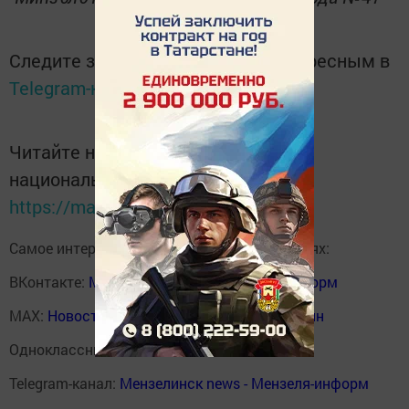
Следите за самым важным и интересным в
Telegram-канале
Татмедиа
Читайте новости Татарстана в
национальном мессенджере MАХ:
https://max.ru/tatmedia
Самое интересное в наших социальных сетях:
ВКонтакте:
Мензелинск news - Мензеля-информ
MAX:
Новости Мензелинска - Мензеля онлайн
Одноклассники:
ok.ru/menzelinsk
Telegram-канал:
Мензелинск news - Мензеля-информ