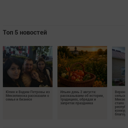
Топ 5 новостей
Юлия и Вадим Петровы из
Ильин день 2 августа:
Верхне
Мензелинска рассказали о
рассказываем об истории,
сельско
семье и бизнесе
традициях, обрядах и
Мензели
запретах праздника
стало п
республ
конкурс
благоус