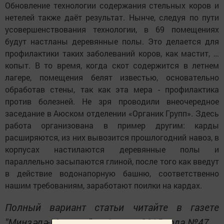
Обновление технологии содержания стельных коров и
нетелей также даёт результат. Нынче, следуя по пути
усовершенствования технологии, в 69 помещениях
будут настланы деревянные полы. Это делается для
профилактики таких заболеваний коров, как мастит, …
копыт. В то время, когда скот содержится в летнем
лагере, помещения белят известью, основательно
обработав стены, так как эта мера - профилактика
против болезней. Не зря проводили внеочередное
заседание в Аюском отделении «Органик Групп». Здесь
работа организована в пример другим: карды
расширяются, из них вывозится прошлогодний навоз, в
корпусах настилаются деревянные полы и
параллельно засыпаются глиной, после того как введут
в действие водонапорную башню, соответственно
нашим требованиям, заработают поилки на кардах.
Полный вариант статьи читайте в газете
"Минзәлә-Мензела" от 1 июля 2015 года №47