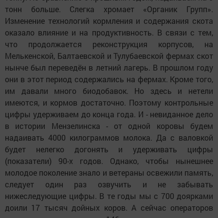
тонн больше. Слегка хромает «Органик Групп».
Изменение технологий кормления и содержания скота
оказало влияние и на продуктивность. В связи с тем,
что продолжается реконструкция корпусов, на
Мелькенской, Балтаевской и Тулубаевской фермах скот
нынче был переведён в летний лагерь. В прошлом году
они в этот период содержались на фермах. Кроме того,
им давали много биодобавок. Но здесь и нетели
имеются, и кормов достаточно. Поэтому контрольные
цифры удерживаем до конца года. И - невиданное дело
в истории Мензелинска - от одной коровы будем
надаивать 4000 килограммов молока. Да с валовкой
будет нелегко догонять и удерживать цифры
(показатели) 90-х годов. Однако, чтобы нынешнее
молодое поколение знало и ветераны освежили память,
следует один раз озвучить и не забывать
нижеследующие цифры. В те годы мы с 700 доярками
доили 17 тысяч дойных коров. А сейчас операторов