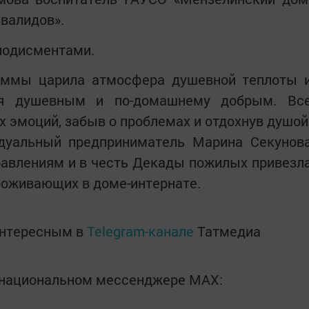
нвалидов».
лодисментами.
аммы царила атмосфера душевной теплоты 
лся душевным и по-домашнему добрым. Вс
 эмоций, забыв о проблемах и отдохнув душой
дуальный предприниматель Марина Секунов
равлениям и в честь Декады пожилых привезл
роживающих в доме-интернате.
интересным в
Telegram-канале
Татмедиа
в национальном мессенджере MАХ: