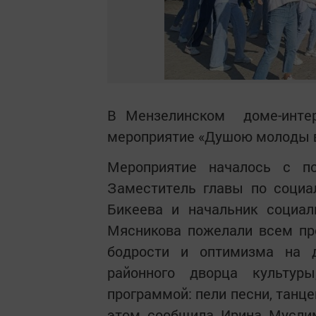
В Мензелинском доме-интер
мероприятие «Душою молоды в
Мероприятие началось с по
Заместитель главы по социа
Бикеева и начальник социал
Мясникова пожелали всем пр
бодрости и оптимизма на 
районного дворца культур
программой: пели песни, танц
этом сообщила Ирина Муслим