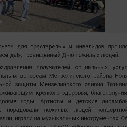
нате для престарелых и инвалидов прошл
сегда!», посвященный Дню пожилых людей.
здравления получателей социальных услуг
льным вопросам Мензелинского района Нэл
ьной защиты Мензелинского района Татьян
оживающим крепкого здоровья, благополучия
долгие годы. Артисты и детские ансамбл
ы, порадовали пожилых людей концертно
евали, играли на музыкальных инструментах. О
ова воспитатель ГАУСО «Мензелинский дом