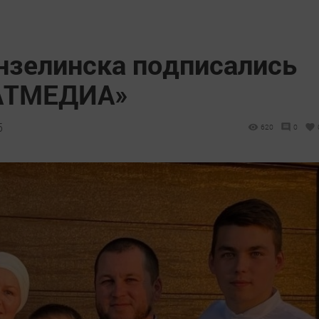
нзелинска подписались
ТАТМЕДИА»
5
620
0