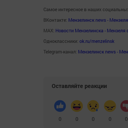
Самое интересное в наших социальных
ВКонтакте:
Мензелинск news - Мензел
MAX:
Новости Мензелинска - Мензеля 
Одноклассники:
ok.ru/menzelinsk
Telegram-канал:
Мензелинск news - Ме
Оставляйте реакции
0
0
0
0
0