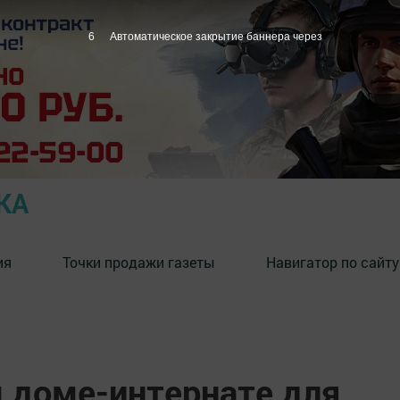
4
Автоматическое закрытие баннера через
КА
ия
Точки продажи газеты
Навигатор по сайту
 доме-интернате для