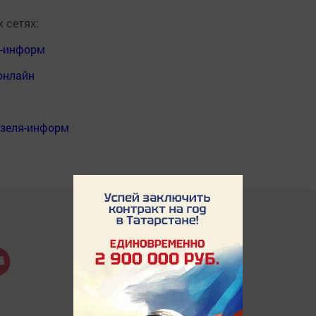
 сетях:
я-информ
онлайн
нзеля-информ