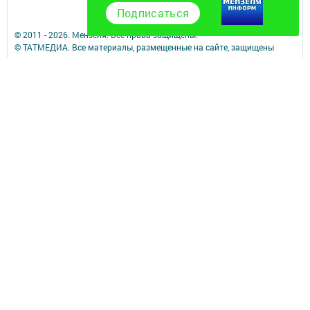
18+
Подписаться
© 2011 - 2026. Мензеля. Все права защищены.
© ТАТМЕДИА. Все материалы, размещенные на сайте, защищены
законом.
Перепечатка, воспроизведение и распространение в любом объеме
информации,
размещенной на сайте, возможна только с письменного согласия
редакций СМИ.
При поддержке Республиканского агентства по печати и массовым
коммуникациям.
Наименование СМИ: Минзэлэ (Мензеля)
СМИ зарегистрировано Федеральной службой по надзору в сфере
связи,
информационных технологий и массовых коммуникаций
запись о регистрации СМИ ЭЛ № ФС 77 - 47617 от 06.12.2011
ФИО главного редактора: Шагиев Ильдус Ильязович
Адрес редакции: 423700, Российская Федерация, Республика
Татарстан, Мензелинский район, г. Мензелинск, ул. Тукая, д. 19
Телефон редакции: (85555) 3-26-46
Электронная почта филиала: menzela@mail.ru
Для сообщений о фактах коррупции: menzela@mail.ru
Учредитель СМИ: АО «ТАТМЕДИА»
Антикоррупционная политика