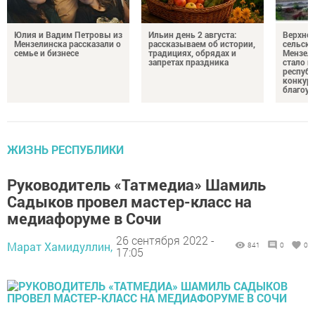
Юлия и Вадим Петровы из
Ильин день 2 августа:
Верхне
Мензелинска рассказали о
рассказываем об истории,
сельско
семье и бизнесе
традициях, обрядах и
Мензели
запретах праздника
стало п
республ
конкурс
благоус
ЖИЗНЬ РЕСПУБЛИКИ
Руководитель «Татмедиа» Шамиль
Садыков провел мастер-класс на
медиафоруме в Сочи
26 сентября 2022 -
Марат Хамидуллин,
841
0
0
17:05