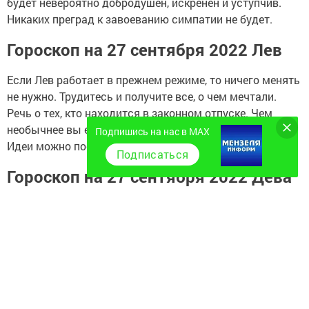
будет невероятно добродушен, искренен и уступчив.
Никаких преград к завоеванию симпатии не будет.
Гороскоп на 27 сентября 2022 Лев
Если Лев работает в прежнем режиме, то ничего менять
не нужно. Трудитесь и получите все, о чем мечтали.
Речь о тех, кто находится в законном отпуске. Чем
необычнее вы его организуете, тем лучше отдохнете.
Подпишись на нас в MAX
Идеи можно посмотреть в интернете.
Подписаться
Гороскоп на 27 сентября 2022 Дева
27 сентября Деве предстоит обороняться от тех, кто
постоянно недоволен ее действиями. Но вы сами
способствуете такому отношению. Меньше
придирайтесь к людям, держите язык за зубами.
Удачно сложатся переговоры с партнерами из-за
рубежа.