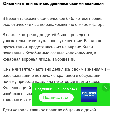
Юные читатели активно делились своими знаниями
В Верхнетакерменской сельской библиотеке прошел
экологический час по ознакомлению с миром флоры.
В начале встречи для детей было проведено
увлекательное виртуальное путешествие. В кадрах
презентации, представленных на экране, были
показаны и безобидные лесные колокольчики, и
коварная воронья ягода, и борщевик.
Юные читалтели активно делились своими знаниями —
рассказывали о встречах с крапивой и обсуждали,
почему природа наделила некоторые цветы ядом.
Кульминацией путешествия стало знакомство детей с
Подпишись на нас в MAX
изображенными на страницах книги ядовитыми
Подписаться
травами и их съедобными двойниками.
Дети усвоили главное правило общения с дикой