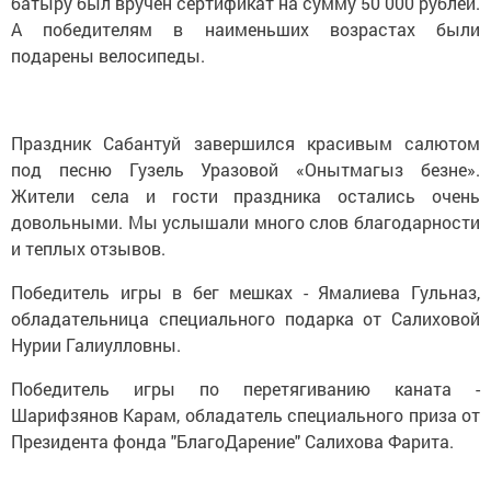
батыру был вручен сертификат на сумму 50 000 рублей.
А победителям в наименьших возрастах были
подарены велосипеды.
Праздник Сабантуй завершился красивым салютом
под песню Гузель Уразовой «Онытмагыз безне».
Жители села и гости праздника остались очень
довольными. Мы услышали много слов благодарности
и теплых отзывов.
Победитель игры в бег мешках - Ямалиева Гульназ,
обладательница специального подарка от Салиховой
Нурии Галиулловны.
Победитель игры по перетягиванию каната -
Шарифзянов Карам, обладатель специального приза от
Президента фонда "БлагоДарение" Салихова Фарита.