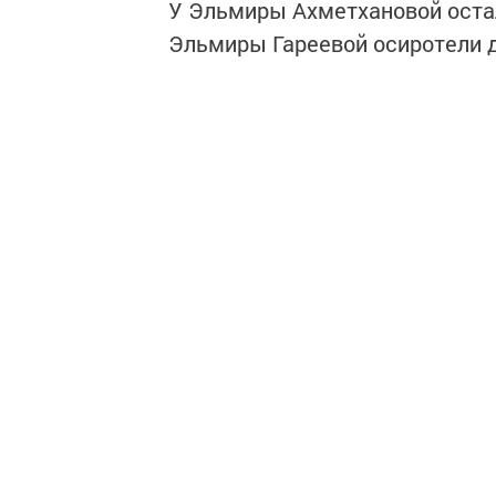
У Эльмиры Ахметхановой остали
Эльмиры Гареевой осиротели д