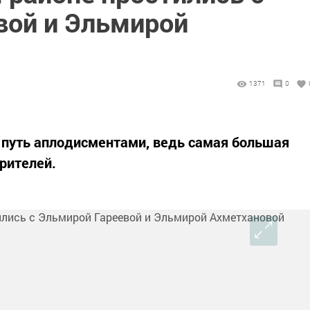
вой и Эльмирой
1371
0
 путь аплодисментами, ведь самая большая
зрителей.