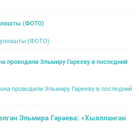
ллашты (ФОТО)
а проводили Эльмиру Гарееву в последний
елгән Эльмира Гәрәева: «Хыялланган