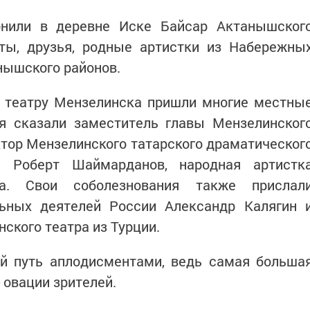
онили в деревне Иске Байсар Актанышског
сты, друзья, родные артистки из Набережны
нышского районов.
к театру Мензелинска пришли многие местны
ия сказали заместитель главы Мензелинског
тор Мензелинского татарского драматическог
а Роберт Шаймарданов, народная артистк
а. Свои соболезнования также прислал
ьных деятелей России Александр Калягин 
ского театра из Турции.
ий путь аплодисментами, ведь самая больша
 овации зрителей.