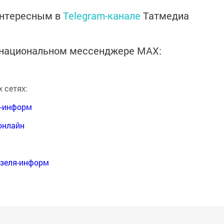
интересным в
Telegram-канале
Татмедиа
в национальном мессенджере MАХ:
 сетях:
я-информ
онлайн
нзеля-информ