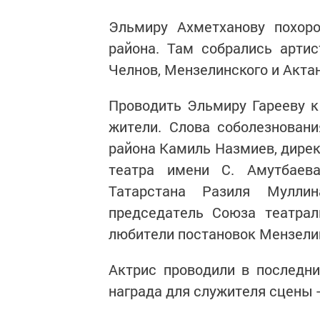
Эльмиру Ахметханову похор
района. Там собрались арти
Челнов, Мензелинского и Акта
Проводить Эльмиру Гарееву 
жители. Слова соболезнован
района Камиль Назмиев, дирек
театра имени С. Амутбаев
Татарстана Разиля Муллин
председатель Союза театрал
любители постановок Мензелин
Актрис проводили в последн
награда для служителя сцены -