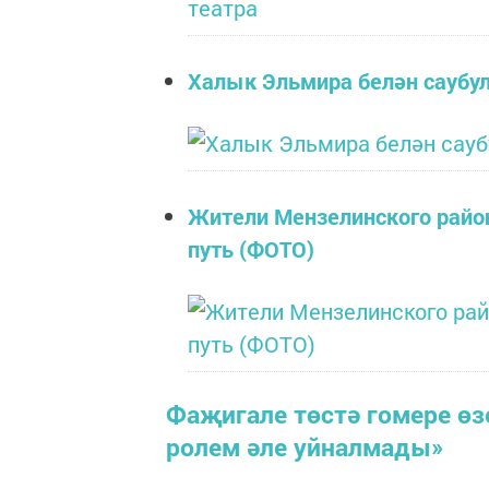
Халык Эльмира белән саубу
Жители Мензелинского район
путь (ФОТО)
Фаҗигале төстә гомере өз
ролем әле уйналмады»