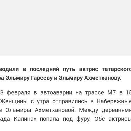
одили в последний путь актрис татарског
а Эльмиру Гарееву и Эльмиру Ахметханову.
 3 февраля в автоаварии на трассе М7 в 1
 Женщины с утра отправились в Набережны
е Эльмиры Ахметхановой. Между деревням
ада Калина» попала под фуру. Обе актрис