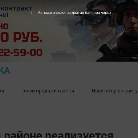
5
Автоматическое закрытие баннера через
КА
ия
Точки продажи газеты
Навигатор по сайту
 районе реализуется