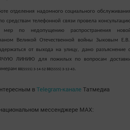
боте отделения надомного социального обслуживани
по средствам телефонной связи провела консультаци
 мер по недопущению распространения ново
раном Великой Отечественной войны Зыковым Е.В.
держаться от выхода на улицу, дано разъяснение 
РЯЧУЮ ЛИНИЮ для пожилых по вопросам доставк
номерам
.
88(5555) 3-14-52 88(5555) 3-12-43
интересным в
Telegram-канале
Татмедиа
в национальном мессенджере MАХ: