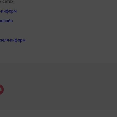
 сетях:
я-информ
онлайн
нзеля-информ