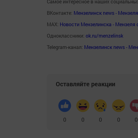
Самое интересное в наших социальных
ВКонтакте:
Мензелинск news - Мензел
MAX:
Новости Мензелинска - Мензеля 
Одноклассники:
ok.ru/menzelinsk
Telegram-канал:
Мензелинск news - Ме
Оставляйте реакции
0
0
0
0
0