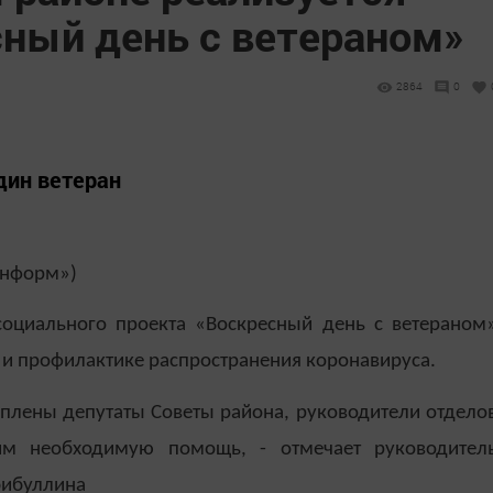
сный день с ветераном»
2864
0
дин ветеран
информ»)
социального проекта «Воскресный день с ветераном
 и профилактике распространения коронавируса.
плены депутаты Советы района, руководители отдело
им необходимую помощь, - отмечает руководител
бибуллина