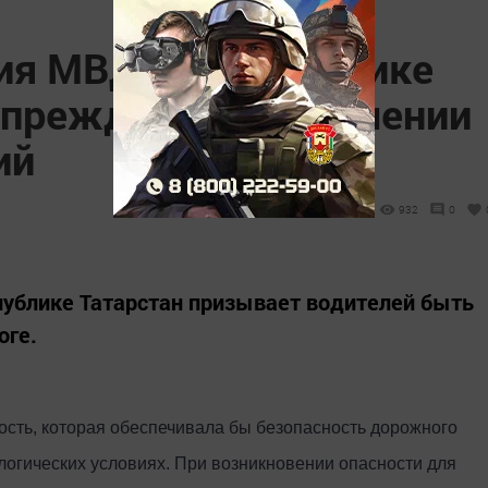
ия МВД по Республике
упреждает об ухудшении
ий
932
0
публике Татарстан призывает водителей быть
оге.
ость, которая обеспечивала бы безопасность дорожного
огических условиях. При возникновении опасности для