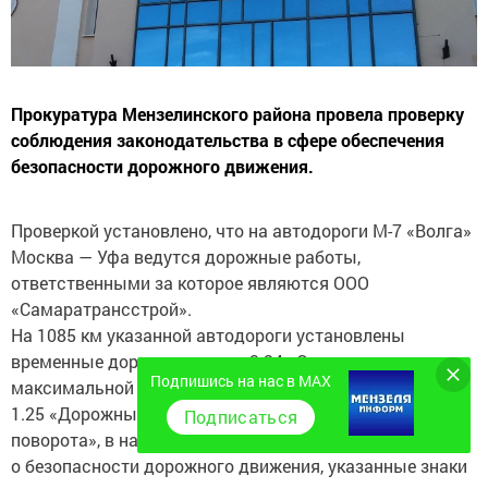
Прокуратура Мензелинского района провела проверку
соблюдения законодательства в сфере обеспечения
безопасности дорожного движения.
Проверкой установлено, что на автодороги М-7 «Волга»
Москва — Уфа ведутся дорожные работы,
ответственными за которое являются ООО
«Самаратрансстрой».
На 1085 км указанной автодороги установлены
временные дорожные знаки 3.24 «Ограничение
Подпишись на нас в MAX
максимальной скорости 40», 3.20 «Обгон запрещен»,
1.25 «Дорожные работы», 1.31.1 «Направление
Подписаться
поворота», в нарушение требований законодательства
о безопасности дорожного движения, указанные знаки