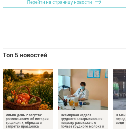
Перейти на страницу новости
Топ 5 новостей
Ильин день 2 августа:
Всемирная неделя
В Менз
рассказываем об истории,
грудного вскармливания:
перед с
традициях, обрядах и
педиатр рассказала о
водител
запретах праздника
пользе грудного молока и