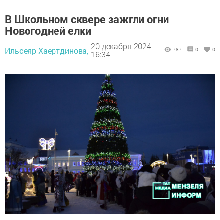
В Школьном сквере зажгли огни
Новогодней елки
20 декабря 2024 -
Ильсеяр Хаертдинова,
787
0
0
16:34