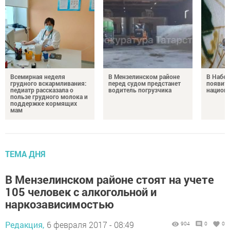
Всемирная неделя
В Мензелинском районе
В Набе
грудного вскармливания:
перед судом предстанет
появитс
педиатр рассказала о
водитель погрузчика
национ
пользе грудного молока и
поддержке кормящих
мам
ТЕМА ДНЯ
В Мензелинском районе стоят на учете
105 человек с алкогольной и
наркозависимостью
Редакция,
6 февраля 2017 - 08:49
904
0
0