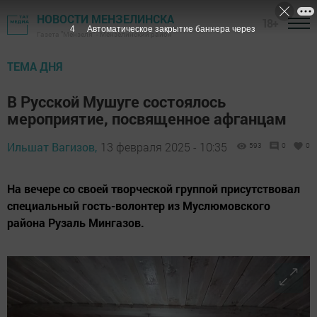
НОВОСТИ МЕНЗЕЛИНСКА
18+
2
Автоматическое закрытие баннера через
Газета "Мензеля" - Мензелинский район
ТЕМА ДНЯ
В Русской Мушуге состоялось
мероприятие, посвященное афганцам
Ильшат Вагизов,
13 февраля 2025 - 10:35
593
0
0
На вечере со своей творческой группой присутствовал
специальный гость-волонтер из Муслюмовского
района Рузаль Мингазов.