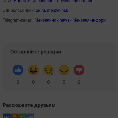
MAX:
Новости Мензелинска - Мензеля онлайн
Одноклассники:
ok.ru/menzelinsk
Telegram-канал:
Мензелинск news - Мензеля-информ
Оставляйте реакции
0
0
0
0
0
Расскажите друзьям