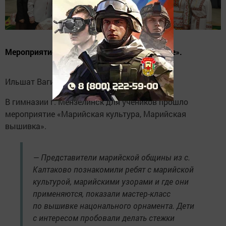
Мероприятие прошло по «Пушкинской карте».
Ильшат Вагизов, «Мензеля-информ»
В гимназии г. Мензелинск для учеников прошло
мероприятие «Марийская культура, Марийская
вышивка».
— Представители марийской общины из с.
Калтаково познакомили ребят с марийской
культурой, марийскими узорами и где они
применяются, показали мастер-класс
по вышивке нацонального орнамента. Дети
с интересом пробовали делать стежки