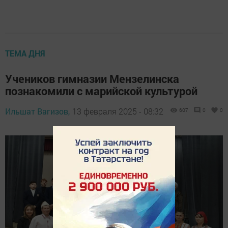
ТЕМА ДНЯ
Учеников гимназии Мензелинска
познакомили с марийской культурой
Ильшат Вагизов,
13 февраля 2025 - 08:32
607
0
0