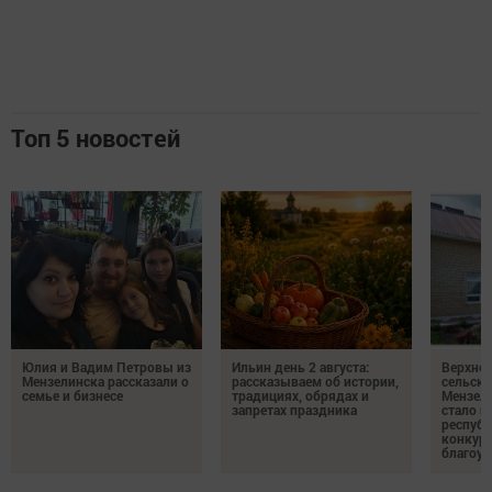
Топ 5 новостей
Юлия и Вадим Петровы из
Ильин день 2 августа:
Верхне
Мензелинска рассказали о
рассказываем об истории,
сельско
семье и бизнесе
традициях, обрядах и
Мензели
запретах праздника
стало п
республ
конкурс
благоус