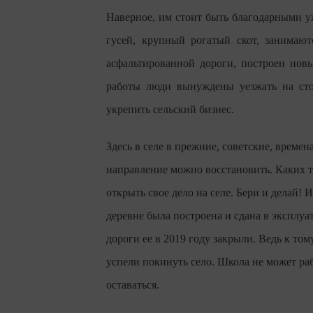
Наверное, им стоит быть благодарными у
гусей, крупный рогатый скот, занимают
асфальтированной дороги, построен новы
работы люди вынуждены уезжать на стор
укрепить сельский бизнес.
Здесь в селе в прежние, советские, време
направление можно восстановить.
Каких т
открыть свое дело на селе. Бери и делай!
деревне была построена и сдана в эксплуа
дороги ее в 2019 году закрыли. Ведь к то
успели покинуть село. Школа не может рабо
оставаться.