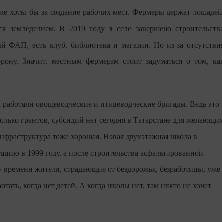
же хоты бы за создание рабочих мест. Фермеры держат лошадей
ся земледелием. В 2019 году в селе завершено строительств
й ФАП, есть клуб, библиотека и магазин. Но из-за отсутстви
ону. Значит, местным фермерам стоит задуматься о том, ка
на работали овощеводческие и птицеводческие бригады. Ведь это
олько грантов, субсидий нет
сегодня в Татарстане для желающи
 Инфраструктура тоже хорошая. Новая двухэтажная школа в
тацию в 1999 году, а после строительства асфальтированной
му времени жители, страдающие от бездорожья, безработицы, уже
тать, когда нет детей. А когда школы нет, там никто не хочет