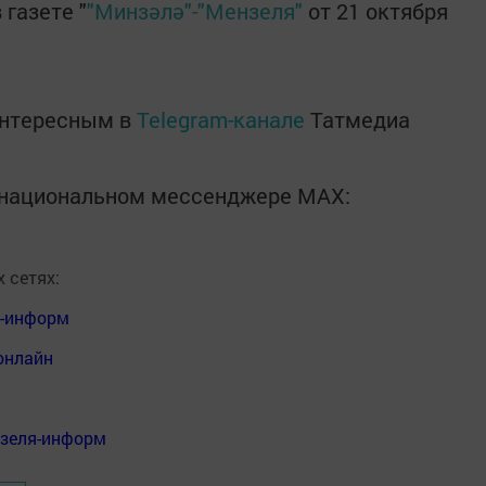
газете "
"Минзәлә"-"Мензеля"
от 21 октября
интересным в
Telegram-канале
Татмедиа
в национальном мессенджере MАХ:
 сетях:
я-информ
онлайн
нзеля-информ