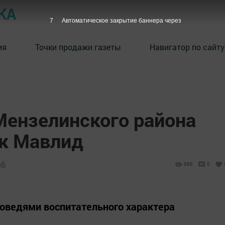
КА
7
Автоматическое закрытие баннера через
ия
Точки продажи газеты
Навигатор по сайту
Мензелинского района
к Мавлид
56
989
0
оведями воспитательного характера