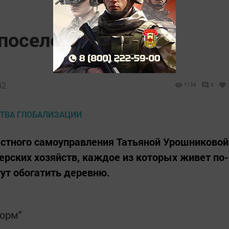
поселение: жертва
42
1139
0
естного самоуправления Татьяной Урошниковой
ерских хозяйств, каждое из которых живет по-
гут обогатить деревню.
форм"