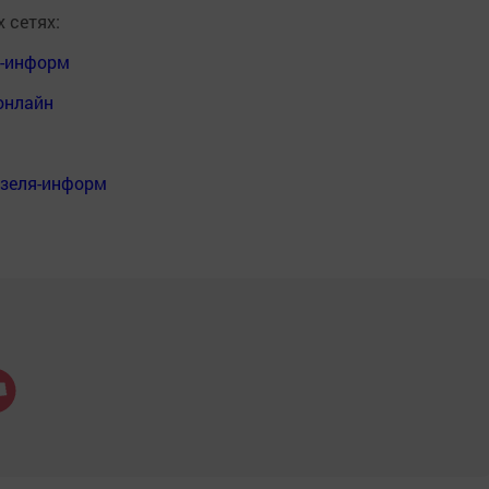
 сетях:
я-информ
онлайн
нзеля-информ