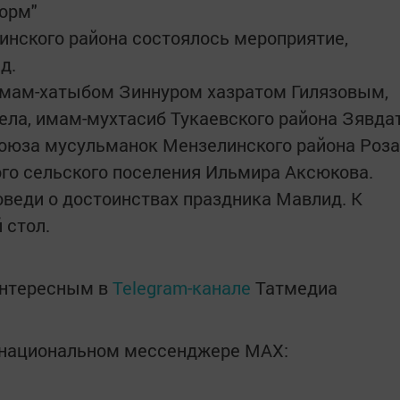
орм"
инского района состоялось мероприятие,
д.
имам-хатыбом Зиннуром хазратом Гилязовым,
ела, имам-мухтасиб Тукаевского района Зявда
Союза мусульманок Мензелинского района Роза
ого сельского поселения Ильмира Аксюкова.
веди о достоинствах праздника Мавлид. К
 стол.
интересным в
Telegram-канале
Татмедиа
в национальном мессенджере MАХ: