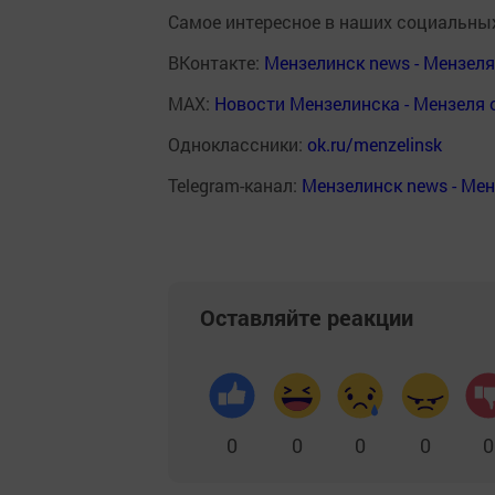
Самое интересное в наших социальных
ВКонтакте:
Мензелинск news - Мензел
MAX:
Новости Мензелинска - Мензеля 
Одноклассники:
ok.ru/menzelinsk
Telegram-канал:
Мензелинск news - Ме
Оставляйте реакции
0
0
0
0
0