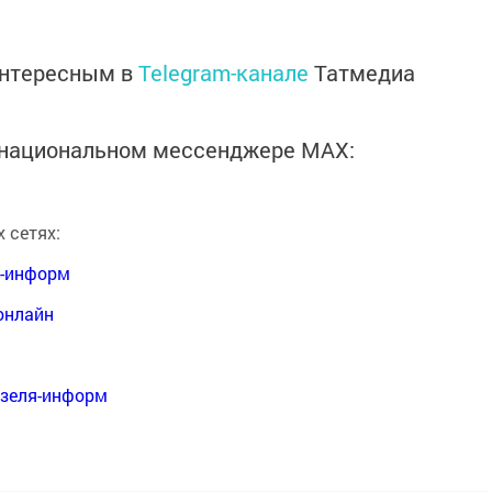
интересным в
Telegram-канале
Татмедиа
в национальном мессенджере MАХ:
 сетях:
я-информ
онлайн
нзеля-информ