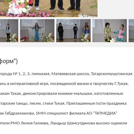
форм")
орода № 1, 2, 3, гимназия, Матвеевская школа, Татарскомушугинская
ь в интерактивной игре, посвященной жизни и творчеству Г.Тукая,
казкам Тукая, демонстрировали книжки-малышки, изготовленные
тарские танцы, песни, стихи Тукая. Приглашенные гости праздника
чак Габдрахманова, SMM специалист филиала АО “ТАТМЕДИА“
ители РМО Лилия Галиева, Ландыш Шамсутдинова высоко оценили