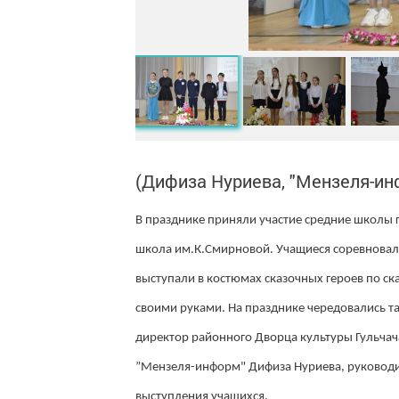
(Дифиза Нуриева, "Мензеля-ин
В празднике приняли участие средние школы г
школа им.К.Смирновой. Учащиеся соревновалис
выступали в костюмах сказочных героев по с
своими руками. На празднике чередовались та
директор районного Дворца культуры Гульча
”Мензеля-информ" Дифиза Нуриева, руковод
выступления учащихся.