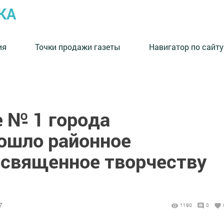
КА
ия
Точки продажи газеты
Навигатор по сайту
е № 1 города
ошло районное
освященное творчеству
7
1190
0