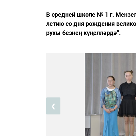
В средней школе № 1 г. Мензе
летию со дня рождения великог
рухы безнең күңелләрдә”.
❮