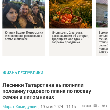
Юлия и Вадим Петровы из
Ильин день 2 августа:
Верхне
Мензелинска рассказали о
рассказываем об истории,
сельско
семье и бизнесе
традициях, обрядах и
Мензели
запретах праздника
стало п
республ
конкурс
благоус
ЖИЗНЬ РЕСПУБЛИКИ
Лесники Татарстана выполнили
половину годового плана по посеву
семян в питомниках
Марат Хамидуллин,
19 мая 2024 - 11:15
863
0
0